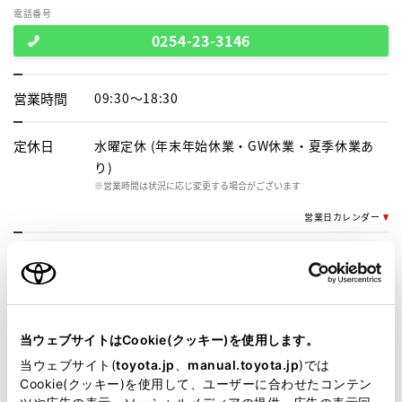
電話番号
0254-23-3146
営業時間
09:30～18:30
定休日
水曜定休 (年末年始休業・GW休業・夏季休業あ
り)
※営業時間は状況に応じ変更する場合がございます
営業日カレンダー
施設情報・
サービス
車検・整備・メンテナンス取
ａｕ(携帯電話)販売
扱店
当ウェブサイトはCookie(クッキー)を使用します。
中古車(U-Car)販売
G-Station
当ウェブサイト(
toyota.jp
、
manual.toyota.jp
)では
介助専門士のいるお店
WiFi
Cookie(クッキー)を使用して、ユーザーに合わせたコンテン