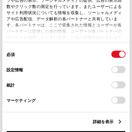
ツや広告の表示、ソーシャルメディアの提供、広告の表示回
数やクリック数の測定を行っています。またユーザーによる
サイト利用状況についても情報を収集し、ソーシャルメディ
この販売店のウェブサイトはこちら
アや広告配信、データ解析の各パートナーと共有していま
す。各パートナーは、ここで収集された情報とユーザーが各
パートナーに提供した他の情報、ユーザーが各パートナーの
サービスを使用したときに収集した他の情報を組み合わせて
営業日カレンダー
使用することがあります。当ウェブサイトの使用を続行する
同
とCookie(クッキー)に同意したこととなります。
必須
意
の
「すべてのCookieを許可」をクリックすることで、お客様の
選
デバイスにすべてのCookie(クッキー)が保存されることに同
設定情報
択
意したことになります。Cookie(クッキー)のオプトアウト、
設定の変更、同意を撤回したりするにあたっては、当社の
統計
「
Cookie（クッキー）情報の取り扱いについて
」をご覧くだ
さい。
マーケティング
詳細を表示