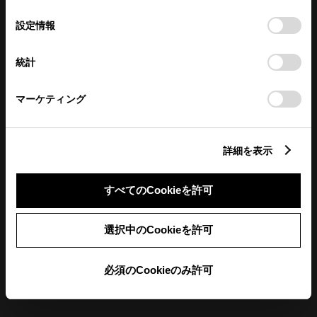
の
「すべてのCookieを許可」をクリックすることで、お客様の
選
デバイスにすべてのCookie(クッキー)が保存されることに同
設定情報
択
意したことになります。Cookie(クッキー)のオプトアウト、
設定の変更、同意を撤回したりするにあたっては、当社の
統計
「
Cookie（クッキー）情報の取り扱いについて
」をご覧くだ
さい。
マーケティング
詳細を表示
定休日
前月
翌月
すべてのCookieを許可
選択中のCookieを許可
店舗の地図
必須のCookieのみ許可