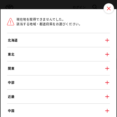
TOYOTA
検索
メニュ
ログイン
現在地を取得できませんでした。
ラインアップ
オーナーサポート
トピックス
該当する地域・都道府県をお選びください。
トヨタ認定中古車
メニュー
北海道
未設定
お気に入り
保存した見積り
閲覧履歴
東北
店舗情報
関東
トヨタカローラネッツ岐阜
中部
Ｕ－Ｃａｒ関店
近畿
中国