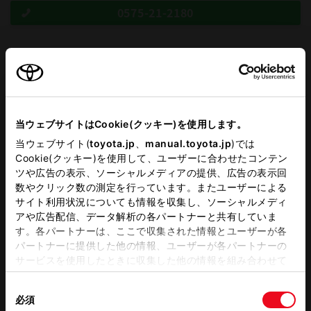
0575-21-2180
この販売店のウェブサイトはこちら
当ウェブサイトはCookie(クッキー)を使用します。
営業日カレンダー
当ウェブサイト(
toyota.jp
、
manual.toyota.jp
)では
Cookie(クッキー)を使用して、ユーザーに合わせたコンテン
ツや広告の表示、ソーシャルメディアの提供、広告の表示回
数やクリック数の測定を行っています。またユーザーによる
サイト利用状況についても情報を収集し、ソーシャルメディ
アや広告配信、データ解析の各パートナーと共有していま
す。各パートナーは、ここで収集された情報とユーザーが各
パートナーに提供した他の情報、ユーザーが各パートナーの
サービスを使用したときに収集した他の情報を組み合わせて
使用することがあります。当ウェブサイトの使用を続行する
同
とCookie(クッキー)に同意したこととなります。
必須
意