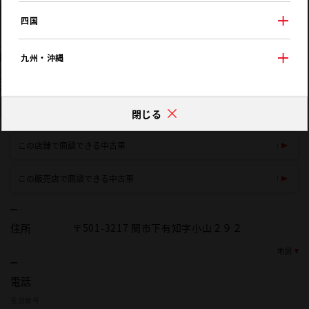
四国
九州・沖縄
閉じる
この店舗で商談できる中古車
この販売店で商談できる中古車
住所
〒501-3217 関市下有知字小山２９２
地図
電話
電話番号