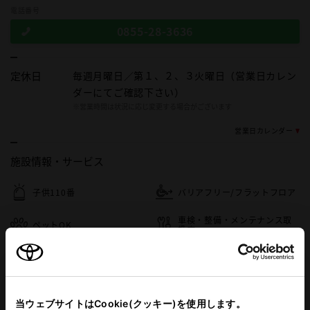
電話番号
0855-28-3636
定休日
毎週月曜日／第１、２、３火曜日（営業日カレン
ダーにてご確認下さい）
※営業時間は状況に応じ変更する場合がございます
営業日カレンダー
施設情報・
サービス
子供110番
バリアフリー/フラットフロア
車検・整備・メンテナンス取
ペットOK
扱店
キッズルーム
WAX洗車
ベビーシート（おむつ交換用
バリアフリー/多目的駐車場
シート）
当ウェブサイトはCookie(クッキー)を使用します。