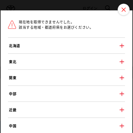
TOYOTA
検索
メニュ
ログイン
現在地を取得できませんでした。
ラインアップ
オーナーサポート
トピックス
該当する地域・都道府県をお選びください。
トヨタ認定中古車
メニュー
北海道
未設定
お気に入り
保存した見積り
閲覧履歴
東北
店舗情報
関東
ネッツトヨタ島根
中部
浜田店
近畿
中国