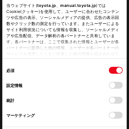
当ウェブサイト(
toyota.jp
、
manual.toyota.jp
)では
G-Station
自動洗車機
Cookie(クッキー)を使用して、ユーザーに合わせたコンテン
ツや広告の表示、ソーシャルメディアの提供、広告の表示回
バリアフリー/多目的トイレ
WiFi
数やクリック数の測定を行っています。またユーザーによる
サイト利用状況についても情報を収集し、ソーシャルメディ
アや広告配信、データ解析の各パートナーと共有していま
す。各パートナーは、ここで収集された情報とユーザーが各
この販売店のウェブサイトはこちら
パートナーに提供した他の情報、ユーザーが各パートナーの
サービスを使用したときに収集した他の情報を組み合わせて
使用することがあります。当ウェブサイトの使用を続行する
同
営業日カレンダー
とCookie(クッキー)に同意したこととなります。
必須
意
の
「すべてのCookieを許可」をクリックすることで、お客様の
選
デバイスにすべてのCookie(クッキー)が保存されることに同
設定情報
択
意したことになります。Cookie(クッキー)のオプトアウト、
設定の変更、同意を撤回したりするにあたっては、当社の
統計
「
Cookie（クッキー）情報の取り扱いについて
」をご覧くだ
さい。
マーケティング