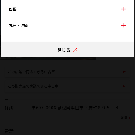
四国
九州・沖縄
閉じる
この店舗で商談できる中古車
この販売店で商談できる中古車
住所
〒697-0006 島根県浜田市下府町８９５－４
地図
電話