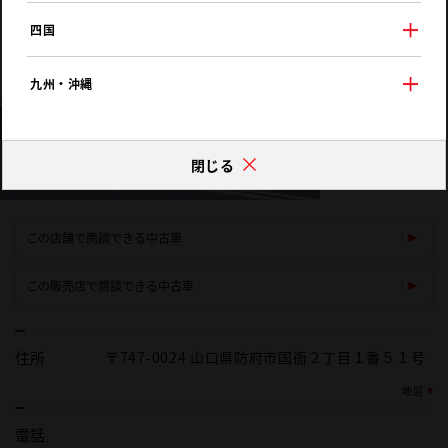
四国
九州・沖縄
閉じる
この店舗で商談できる中古車
この販売店で商談できる中古車
住所
〒747-0024 山口県防府市国衙２丁目１番５１号
地図
電話