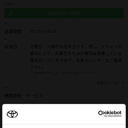
電話番号
0835-23-8888
営業時間
09:15～18:00
定休日
月曜日、火曜日は定休日です。但し、イベントの
都合により、月曜日または火曜日は営業している
場合がございますので、営業カレンダーをご確認
下さい。
※営業時間は状況に応じ変更する場合がございます
営業日カレンダー
施設情報・
サービス
車検・整備・メンテナンス取
バリアフリー/フラットフロア
扱店
au携帯電話
キッズルーム