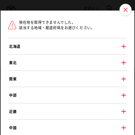
TOYOTA
検索
メニュ
ログイン
現在地を取得できませんでした。
ラインアップ
オーナーサポート
トピックス
該当する地域・都道府県をお選びください。
トヨタ認定中古車
メニュー
北海道
未設定
お気に入り
保存した見積り
閲覧履歴
東北
店舗情報
関東
ネッツトヨタ山口
中部
防府店
近畿
中国