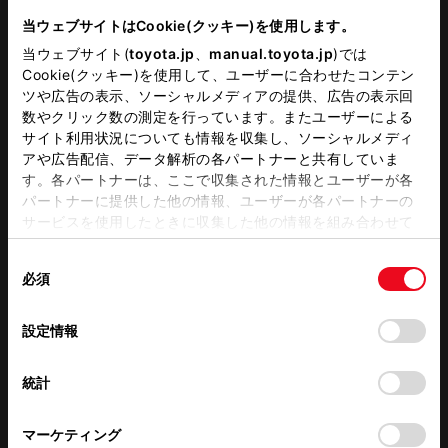
ベビーシート（おむつ交換用
当ウェブサイトはCookie(クッキー)を使用します。
WAX洗車
シート）
当ウェブサイト(
toyota.jp
、
manual.toyota.jp
)では
Cookie(クッキー)を使用して、ユーザーに合わせたコンテン
G-Station
JAF取扱い
ツや広告の表示、ソーシャルメディアの提供、広告の表示回
数やクリック数の測定を行っています。またユーザーによる
WiFi
フリードリンク
サイト利用状況についても情報を収集し、ソーシャルメディ
アや広告配信、データ解析の各パートナーと共有していま
各種損害保険
す。各パートナーは、ここで収集された情報とユーザーが各
パートナーに提供した他の情報、ユーザーが各パートナーの
サービスを使用したときに収集した他の情報を組み合わせて
使用することがあります。当ウェブサイトの使用を続行する
この販売店のウェブサイトはこちら
同
とCookie(クッキー)に同意したこととなります。
必須
意
の
「すべてのCookieを許可」をクリックすることで、お客様の
選
デバイスにすべてのCookie(クッキー)が保存されることに同
営業日カレンダー
設定情報
択
意したことになります。Cookie(クッキー)のオプトアウト、
設定の変更、同意を撤回したりするにあたっては、当社の
統計
「
Cookie（クッキー）情報の取り扱いについて
」をご覧くだ
さい。
マーケティング