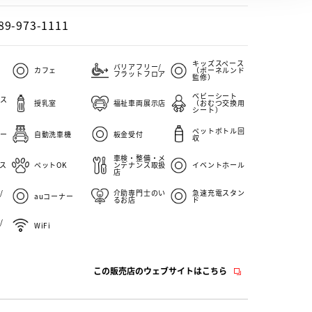
89-973-1111
キッズスペース
バリアフリー/
カフェ
（ボーネルンド
フラットフロア
監修）
ベビーシート
ス
授乳室
福祉車両展示店
（おむつ交換用
シート）
ペットボトル回
ー
自動洗車機
板金受付
収
車検・整備・メ
ス
ペットOK
ンテナンス取扱
イベントホール
店
/
介助専門士のい
急速充電スタン
auコーナー
るお店
ド
/
WiFi
この販売店のウェブサイトはこちら