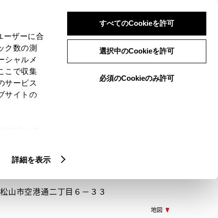
検索
メニュー
ログイン
すべてのCookieを許可
、ユーザーに合
ック数の測
選択中のCookieを許可
ーシャルメ
ここで収集
必須のCookieのみ許可
メニュー
のサービス
ブサイトの
閲覧履歴
お住まいの地域
未設定
ie(クッキ
、設定の変
扱いについ
詳細を表示
54 松山市空港通二丁目６－３３
地図