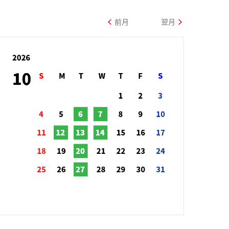
前月
翌月