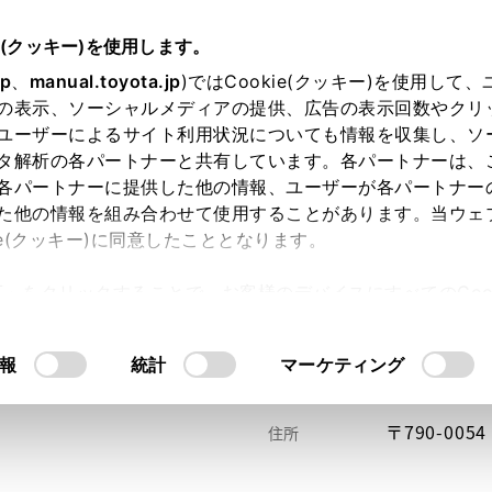
e(クッキー)を使用します。
jp
、
manual.toyota.jp
)ではCookie(クッキー)を使用して
の表示、ソーシャルメディアの提供、広告の表示回数やクリ
ユーザーによるサイト利用状況についても情報を収集し、ソ
タ解析の各パートナーと共有しています。各パートナーは、
各パートナーに提供した他の情報、ユーザーが各パートナー
た他の情報を組み合わせて使用することがあります。当ウェ
い方
オンライン購入
お気に入り
保存した見積り
ie(クッキー)に同意したこととなります。
許可」をクリックすることで、お客様のデバイスにすべてのCook
意したことになります。Cookie(クッキー)のオプトアウト
るにあたっては、当社の「
Cookie（クッキー）情報の取り
報
統計
マーケティング
〒790-00
住所