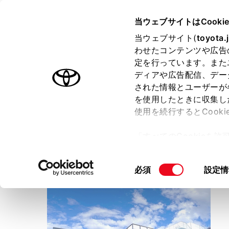
TOYOTA
当ウェブサイトはCooki
当ウェブサイト(
toyota.
わせたコンテンツや広告
ラインアップ
オーナーサポート
トピックス
定を行っています。また
ディアや広告配信、デー
トヨタ認定中古車
された情報とユーザーが
を使用したときに収集し
中古車を探す
トヨタ認定中古車の魅力
3つの買
使用を続行するとCook
「すべてのCookieを
ー)が保存されることに同
ネッツトヨタ愛媛
更、同意を撤回したりす
だんだんPARK
同
必須
設定情
て
」をご覧ください。
意
の
選
択