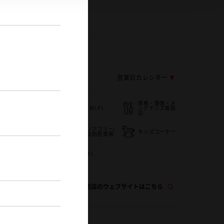
957-22-5791
応じ変更する場合がございます
営業日カレンダー
車検・整備・メ
/
ペットOK
au Wi-Fi
ンテナンス取扱
ア
店
ベビーシート
バリアフリー/
（おむつ交換用
キッズコーナー
多目的駐車場
シート）
バリアフリー/
WiFi
多目的トイレ
この販売店のウェブサイトはこちら