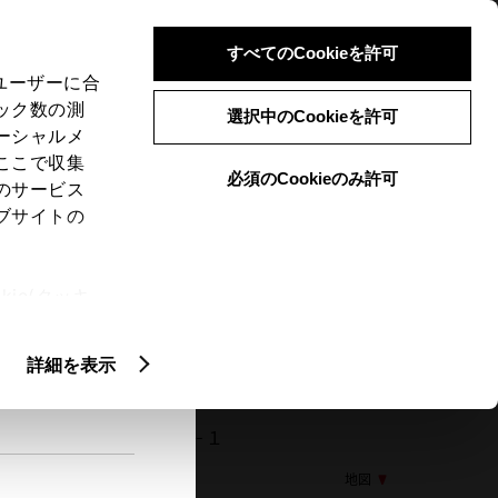
検索
メニュー
ログイン
すべてのCookieを許可
、ユーザーに合
ック数の測
選択中のCookieを許可
ーシャルメ
ここで収集
必須のCookieのみ許可
メニュー
のサービス
ブサイトの
閲覧履歴
お住まいの地域
未設定
ie(クッキ
、設定の変
扱いについ
詳細を表示
62 諫早市小船越町２５２－１
地図