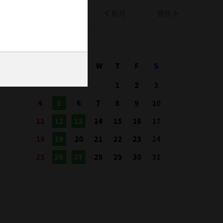
前月
翌月