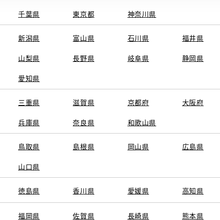
千葉県
東京都
神奈川県
電話番号
0
電話
新潟県
富山県
石川県
福井県
月曜日
定休日
山梨県
長野県
岐阜県
静岡県
※営業時間は状況に
愛知県
三重県
滋賀県
京都府
大阪府
施設情報・
バリアフリー
フラットフロ
サービス
兵庫県
奈良県
和歌山県
WAX洗車
鳥取県
島根県
岡山県
広島県
自動洗車機
山口県
徳島県
香川県
愛媛県
高知県
福岡県
佐賀県
長崎県
熊本県