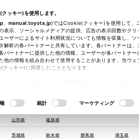
e(クッキー)を使用します。
jp
、
manual.toyota.jp
)ではCookie(クッキー)を使用して
の表示、ソーシャルメディアの提供、広告の表示回数やクリ
ユーザーによるサイト利用状況についても情報を収集し、ソ
を取得できませんでした。
タ解析の各パートナーと共有しています。各パートナーは、
る地域・都道府県をお選びください。
各パートナーに提供した他の情報、ユーザーが各パートナー
た他の情報を組み合わせて使用することがあります。当ウェ
い方
オンライン購入
お気に入り
保存した見積り
ie(クッキー)に同意したこととなります。
旭川
釧路
札幌
帯広
許可」をクリックすることで、お客様のデバイスにすべてのCook
函館
北見
室蘭、苫小
意したことになります。Cookie(クッキー)のオプトアウト
牧、
ひだか
るにあたっては、当社の「
Cookie（クッキー）情報の取り
報
統計
マーケティング
青森県
岩手県
宮城県
秋田県
山形県
福島県
〒854-00
住所
茨城県
栃木県
群馬県
埼玉県