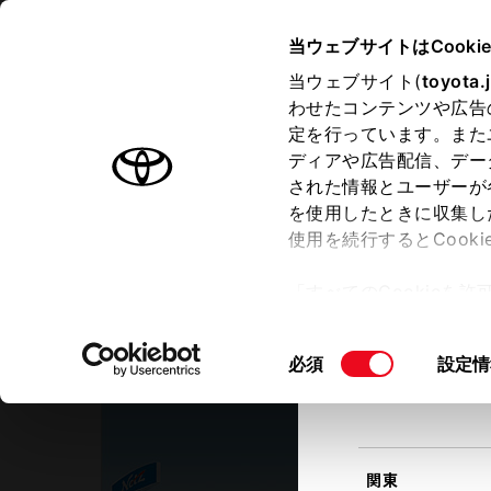
TOYOTA
当ウェブサイトはCooki
当ウェブサイト(
toyota.
わせたコンテンツや広告
ラインアップ
オーナーサポート
トピックス
定を行っています。また
現在地
ディアや広告配信、デー
トヨタ認定中古車
該当す
された情報とユーザーが
を使用したときに収集し
中古車を探す
トヨタ認定中古車の魅力
3つの買
使用を続行するとCook
北海道
「すべてのCookieを
ー)が保存されることに同
ネッツトヨタ長崎
更、同意を撤回したりす
ネッツパーク諌早
同
必須
設定情
て
」をご覧ください。
東北
意
の
選
択
関東