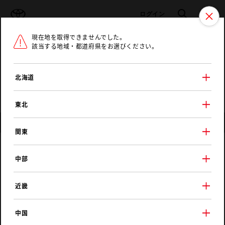
TOYOTA
検索
メニュ
ログイン
現在地を取得できませんでした。
ラインアップ
オーナーサポート
トピックス
該当する地域・都道府県をお選びください。
トヨタ認定中古車
メニュー
北海道
未設定
お気に入り
保存した見積り
閲覧履歴
東北
店舗情報
関東
ネッツトヨタ静浜
中部
池田東店
近畿
中国