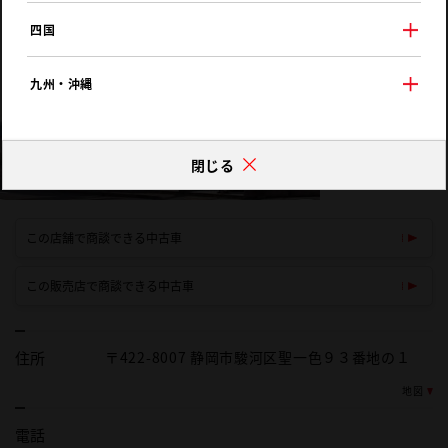
四国
九州・沖縄
閉じる
この店舗で商談できる中古車
この販売店で商談できる中古車
住所
〒422-8007 静岡市駿河区聖一色９３番地の１
地図
電話