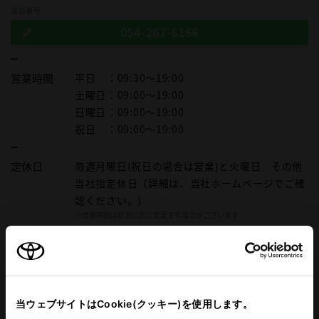
電話番号
054-267-6166
営業時間
平日
：09:30～19:00
土曜日
：09:00～19:00
日曜日
：09:00～19:00
祝日
：09:00～19:00
定休日
毎週月曜日(祝日の場合は営業)と火曜日 その他
当社指定休日（詳細は、当社ホームページでご確
認ください。）
※営業時間は状況に応じ変更する場合がございます
営業日カレンダー
施設情報・
サービス
車検・整備・メンテナンス取
当ウェブサイトはCookie(クッキー)を使用します。
WAX洗車
扱店