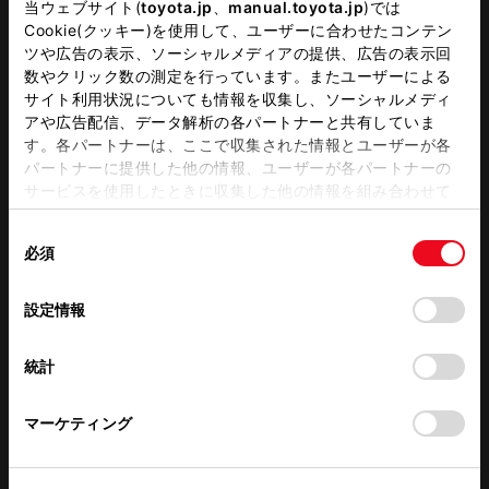
当ウェブサイト(
toyota.jp
、
manual.toyota.jp
)では
キッズコーナー
G-Station
Cookie(クッキー)を使用して、ユーザーに合わせたコンテン
ツや広告の表示、ソーシャルメディアの提供、広告の表示回
数やクリック数の測定を行っています。またユーザーによる
自動洗車機
WiFi
サイト利用状況についても情報を収集し、ソーシャルメディ
アや広告配信、データ解析の各パートナーと共有していま
す。各パートナーは、ここで収集された情報とユーザーが各
パートナーに提供した他の情報、ユーザーが各パートナーの
この販売店のウェブサイトはこちら
サービスを使用したときに収集した他の情報を組み合わせて
使用することがあります。当ウェブサイトの使用を続行する
同
とCookie(クッキー)に同意したこととなります。
必須
営業日カレンダー
意
の
「すべてのCookieを許可」をクリックすることで、お客様の
選
デバイスにすべてのCookie(クッキー)が保存されることに同
設定情報
択
意したことになります。Cookie(クッキー)のオプトアウト、
設定の変更、同意を撤回したりするにあたっては、当社の
統計
「
Cookie（クッキー）情報の取り扱いについて
」をご覧くだ
さい。
マーケティング