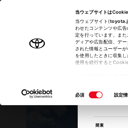
TOYOTA
当ウェブサイトはCooki
当ウェブサイト(
toyota.
わせたコンテンツや広告
ラインアップ
オーナーサポート
トピックス
定を行っています。また
現在地
ディアや広告配信、デー
トヨタ認定中古車
該当す
された情報とユーザーが
を使用したときに収集し
中古車を探す
トヨタ認定中古車の魅力
3つの買
使用を続行するとCook
北海道
「すべてのCookieを
ー)が保存されることに同
愛知トヨタ
更、同意を撤回したりす
キャラット豊川店
同
必須
設定情
て
」をご覧ください。
東北
意
の
選
択
関東