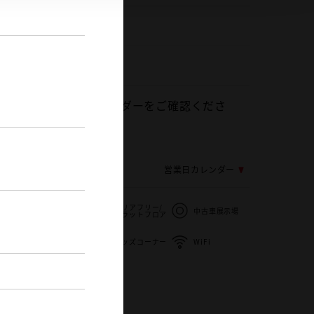
533-84-1511
0
細は下記の営業日カレンダーをご確認くださ
応じ変更する場合がございます
営業日カレンダー
バリアフリー/
子供110番
中古車展示場
フラットフロア
バリアフリー/
用
キッズコーナー
WiFi
多目的駐車場
ク
災害帰宅支援