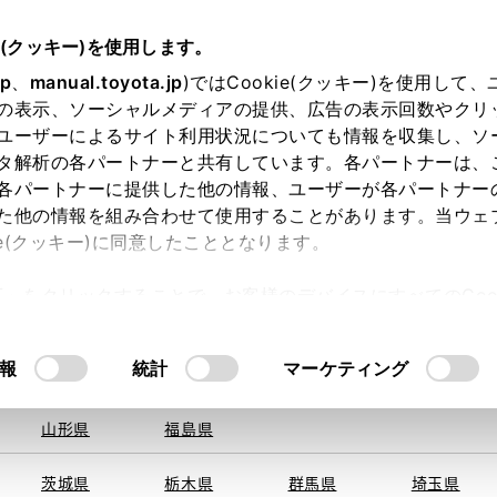
e(クッキー)を使用します。
jp
、
manual.toyota.jp
)ではCookie(クッキー)を使用して
の表示、ソーシャルメディアの提供、広告の表示回数やクリ
ユーザーによるサイト利用状況についても情報を収集し、ソ
を取得できませんでした。
タ解析の各パートナーと共有しています。各パートナーは、
る地域・都道府県をお選びください。
各パートナーに提供した他の情報、ユーザーが各パートナー
た他の情報を組み合わせて使用することがあります。当ウェ
い方
オンライン購入
お気に入り
保存した見積り
ie(クッキー)に同意したこととなります。
旭川
釧路
札幌
帯広
許可」をクリックすることで、お客様のデバイスにすべてのCook
函館
北見
室蘭、苫小
意したことになります。Cookie(クッキー)のオプトアウト
牧、
ひだか
るにあたっては、当社の「
Cookie（クッキー）情報の取り
報
統計
マーケティング
青森県
岩手県
宮城県
秋田県
山形県
福島県
〒442-0
住所
茨城県
栃木県
群馬県
埼玉県