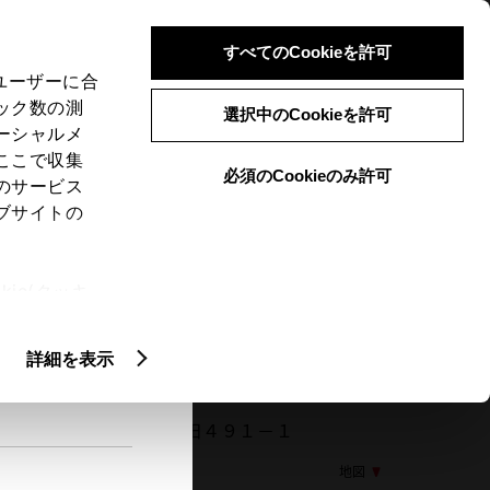
検索
メニュー
ログイン
すべてのCookieを許可
、ユーザーに合
ック数の測
選択中のCookieを許可
ーシャルメ
ここで収集
必須のCookieのみ許可
メニュー
のサービス
ブサイトの
閲覧履歴
お住まいの地域
未設定
ie(クッキ
、設定の変
扱いについ
詳細を表示
823 愛知県豊川市正岡町流田４９１－１
地図