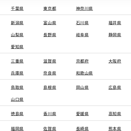
千葉県
東京都
神奈川県
電話番号
0
電話
新潟県
富山県
石川県
福井県
10:00～18:0
営業時間
山梨県
長野県
岐阜県
静岡県
月曜日（詳
定休日
愛知県
い。）
※営業時間は状況に
三重県
滋賀県
京都府
大阪府
兵庫県
奈良県
和歌山県
施設情報・
鳥取県
島根県
岡山県
広島県
AED
サービス
ベビーシート
山口県
（おむつ交換
シート）
徳島県
香川県
愛媛県
高知県
フリードリン
福岡県
佐賀県
長崎県
熊本県