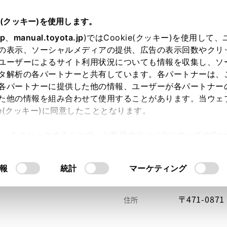
e(クッキー)を使用します。
jp
、
manual.toyota.jp
)ではCookie(クッキー)を使用して
の表示、ソーシャルメディアの提供、広告の表示回数やクリ
ユーザーによるサイト利用状況についても情報を収集し、ソ
タ解析の各パートナーと共有しています。各パートナーは、
各パートナーに提供した他の情報、ユーザーが各パートナー
た他の情報を組み合わせて使用することがあります。当ウェ
い方
オンライン購入
お気に入り
保存した見積り
ie(クッキー)に同意したこととなります。
許可」をクリックすることで、お客様のデバイスにすべてのCook
意したことになります。Cookie(クッキー)のオプトアウト
るにあたっては、当社の「
Cookie（クッキー）情報の取り
報
統計
マーケティング
〒471-08
住所