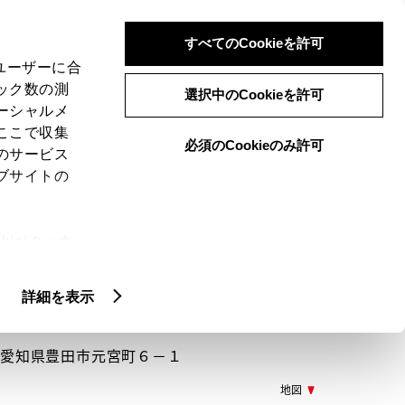
検索
メニュー
ログイン
すべてのCookieを許可
、ユーザーに合
ック数の測
選択中のCookieを許可
ーシャルメ
ここで収集
必須のCookieのみ許可
メニュー
のサービス
ブサイトの
閲覧履歴
お住まいの地域
未設定
ie(クッキ
、設定の変
扱いについ
詳細を表示
71 愛知県豊田市元宮町６－１
地図