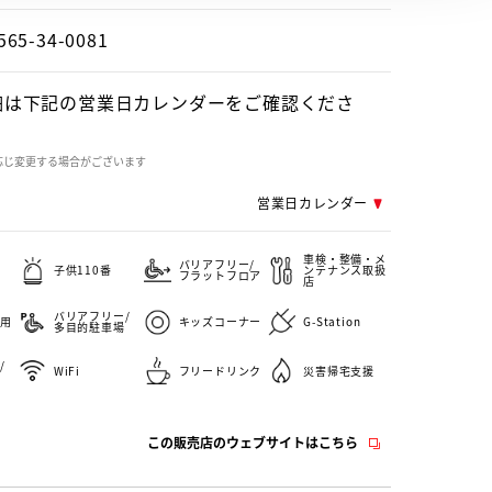
565-34-0081
細は下記の営業日カレンダーをご確認くださ
応じ変更する場合がございます
営業日カレンダー
車検・整備・メ
バリアフリー/
子供110番
ンテナンス取扱
フラットフロア
店
バリアフリー/
用
キッズコーナー
G-Station
多目的駐車場
/
WiFi
フリードリンク
災害帰宅支援
この販売店のウェブサイトはこちら