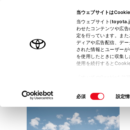
TOYOTA
当ウェブサイトはCooki
当ウェブサイト(
toyota.
わせたコンテンツや広告
ラインアップ
オーナーサポート
トピックス
定を行っています。また
ディアや広告配信、デー
トヨタ認定中古車
された情報とユーザーが
を使用したときに収集し
中古車を探す
トヨタ認定中古車の魅力
3つの買
使用を続行するとCook
「すべてのCookieを
ー)が保存されることに同
愛知トヨタ
更、同意を撤回したりす
豊田元宮店
同
必須
設定情
て
」をご覧ください。
意
の
選
択