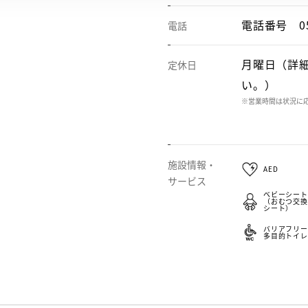
電話番号
0
電話
月曜日（詳
定休日
い。）
※営業時間は状況に
施設情報・
AED
サービス
ベビーシート
（おむつ交換
シート）
バリアフリー
多目的トイレ