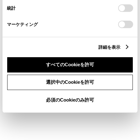
設定の変更、同意を撤回したりするにあたっては、当社の
統計
「
Cookie（クッキー）情報の取り扱いについて
」をご覧くだ
定休日
休業日
さい。
マーケティング
前月
翌月
詳細を表示
店舗の地図
すべてのCookieを許可
選択中のCookieを許可
必須のCookieのみ許可