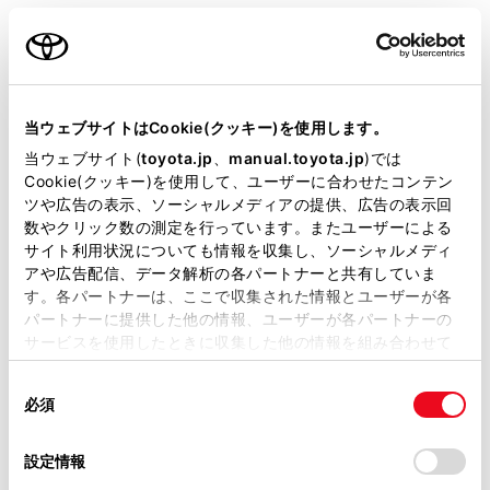
営業日カレンダー
当ウェブサイトはCookie(クッキー)を使用します。
当ウェブサイト(
toyota.jp
、
manual.toyota.jp
)では
Cookie(クッキー)を使用して、ユーザーに合わせたコンテン
ツや広告の表示、ソーシャルメディアの提供、広告の表示回
数やクリック数の測定を行っています。またユーザーによる
サイト利用状況についても情報を収集し、ソーシャルメディ
アや広告配信、データ解析の各パートナーと共有していま
す。各パートナーは、ここで収集された情報とユーザーが各
パートナーに提供した他の情報、ユーザーが各パートナーの
サービスを使用したときに収集した他の情報を組み合わせて
使用することがあります。当ウェブサイトの使用を続行する
同
とCookie(クッキー)に同意したこととなります。
必須
意
の
「すべてのCookieを許可」をクリックすることで、お客様の
選
デバイスにすべてのCookie(クッキー)が保存されることに同
設定情報
択
意したことになります。Cookie(クッキー)のオプトアウト、