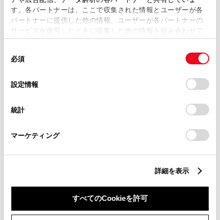
営業日カレンダー
す。各パートナーは、ここで収集された情報とユーザーが各
パートナーに提供した他の情報、ユーザーが各パートナーの
サービスを使用したときに収集した他の情報を組み合わせて
使用することがあります。当ウェブサイトの使用を続行する
同
とCookie(クッキー)に同意したこととなります。
必須
意
の
「すべてのCookieを許可」をクリックすることで、お客様の
選
デバイスにすべてのCookie(クッキー)が保存されることに同
設定情報
択
意したことになります。Cookie(クッキー)のオプトアウト、
設定の変更、同意を撤回したりするにあたっては、当社の
統計
「
Cookie（クッキー）情報の取り扱いについて
」をご覧くだ
さい。
マーケティング
詳細を表示
すべてのCookieを許可