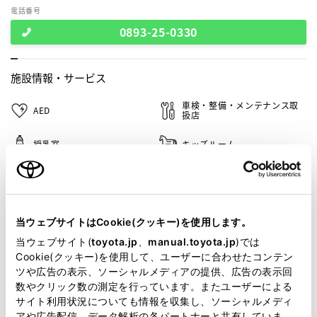
電話番号
0893-25-0330
施設情報・
サービス
車検・整備・メンテナンス取
AED
扱店
授乳室
キッズルーム
キッズコーナー
G-Station
WiFi
フリードリンク
当ウェブサイトはCookie(クッキー)を使用します。
当ウェブサイト(
toyota.jp
、
manual.toyota.jp
)では
Cookie(クッキー)を使用して、ユーザーに合わせたコンテン
この販売店のウェブサイトはこちら
ツや広告の表示、ソーシャルメディアの提供、広告の表示回
数やクリック数の測定を行っています。またユーザーによる
サイト利用状況についても情報を収集し、ソーシャルメディ
アや広告配信、データ解析の各パートナーと共有していま