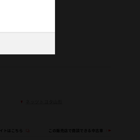
ネッツトヨタ山形
イトはこちら
この販売店で商談できる中古車