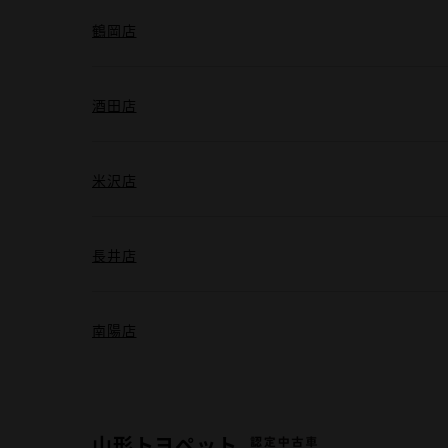
鶴岡店
酒田店
米沢店
長井店
南陽店
山形トヨペット