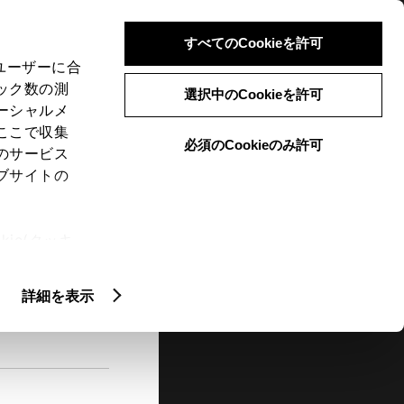
検索
メニュー
ログイン
すべてのCookieを許可
、ユーザーに合
ック数の測
選択中のCookieを許可
ーシャルメ
ここで収集
必須のCookieのみ許可
メニュー
のサービス
ブサイトの
閲覧履歴
お住まいの地域
未設定
ie(クッキ
、設定の変
扱いについ
詳細を表示