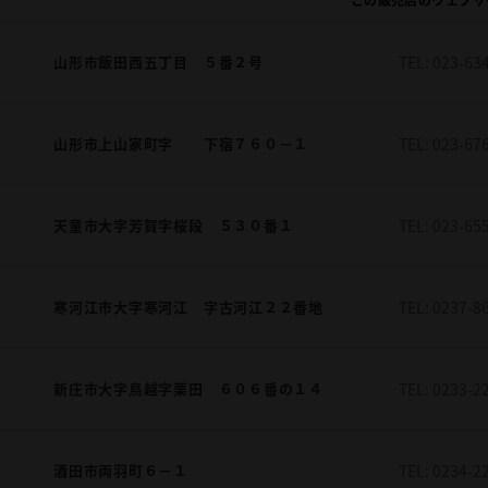
山形市飯田西五丁目 ５番２号
TEL:
023-63
山形市上山家町字 下宿７６０－１
TEL:
023-67
天童市大字芳賀字桜段 ５３０番１
TEL:
023-65
寒河江市大字寒河江 字古河江２２番地
TEL:
0237-8
新庄市大字鳥越字栗田 ６０６番の１４
TEL:
0233-2
酒田市両羽町６－１
TEL:
0234-2