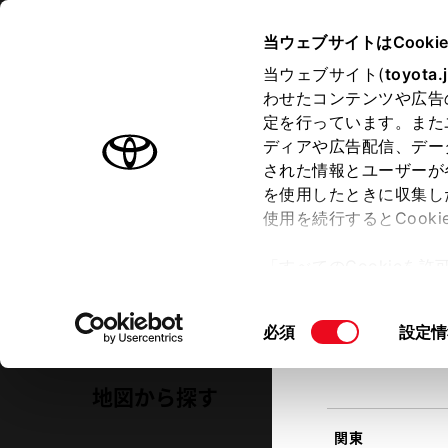
TOYOTA
当ウェブサイトはCooki
当ウェブサイト(
toyota.
わせたコンテンツや広告
ラインアップ
オーナーサポート
トピックス
定を行っています。また
現在地
ディアや広告配信、デー
トヨタ認定中古車
該当す
された情報とユーザーが
を使用したときに収集し
中古車を探す
トヨタ認定中古車の魅力
3つの買
使用を続行するとCook
北海道
「すべてのCookieを
ー)が保存されることに同
山形県の中古車販売店・店舗一覧
更、同意を撤回したりす
同
必須
設定情
て
」をご覧ください。
東北
意
の
地図から探す
選
択
関東