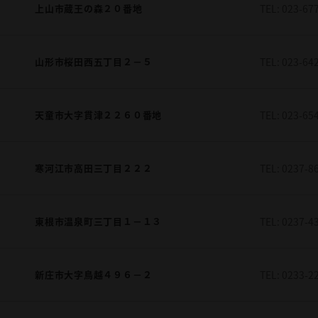
上山市蔵王の森２０番地
TEL:
023-67
山形市桜田西五丁目２－５
TEL:
023-64
天童市大字貫津２２６０番地
TEL:
023-65
寒河江市高田三丁目２２２
TEL:
0237-8
東根市温泉町三丁目１－１３
TEL:
0237-4
新庄市大字鳥越４９６－２
TEL:
0233-2