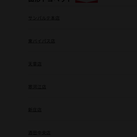
サンパルテ本店
東バイパス店
天童店
寒河江店
新庄店
酒田中央店