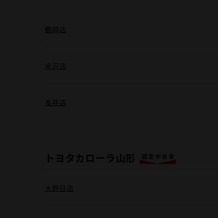
鶴岡店
米沢店
長井店
トヨタカローラ山形
大野目店