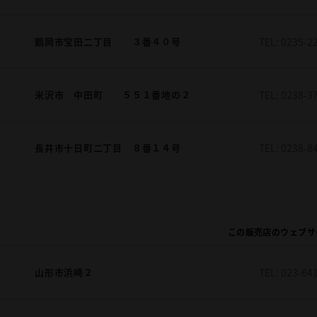
鶴岡市宝田二丁目 ３番４０号
TEL:
0235-2
米沢市 中田町 ５５１番地の２
TEL:
0238-3
長井市十日町二丁目 ８番１４号
TEL:
0238-8
この販売店のウェブサ
山形市浜崎２
TEL:
023-64