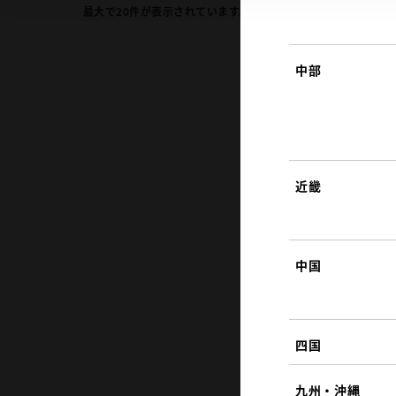
最大で
20
件が表示されています。ご希望のエリアの店舗を選択
中部
近畿
中国
四国
九州・沖縄