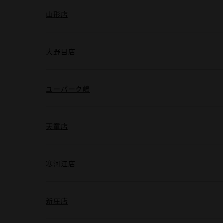
山形店
大野目店
ユーパーク嶋
天童店
寒河江店
新庄店