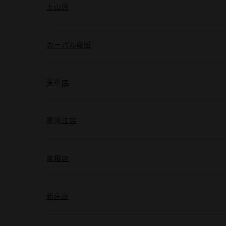
上山店
カーパル桜田
天童店
寒河江店
東根店
新庄店