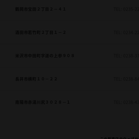
鶴岡市宝田２丁目２－４１
TEL:
0235-2
酒田市若竹町２丁目１－２
TEL:
0234-2
米沢市中田町字道の上参９０８
TEL:
0238-3
長井市横町１０－２２
TEL:
0238-8
南陽市赤湯川尻３０２８－１
TEL:
0238-4
この販売店のウェブサ