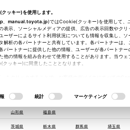
e(クッキー)を使用します。
jp
、
manual.toyota.jp
)ではCookie(クッキー)を使用して
の表示、ソーシャルメディアの提供、広告の表示回数やクリ
ユーザーによるサイト利用状況についても情報を収集し、ソ
を取得できませんでした。
タ解析の各パートナーと共有しています。各パートナーは、
る地域・都道府県をお選びください。
各パートナーに提供した他の情報、ユーザーが各パートナー
た他の情報を組み合わせて使用することがあります。当ウェ
い方
オンライン購入
お気に入り
保存した見積り
ie(クッキー)に同意したこととなります。
旭川
釧路
札幌
帯広
許可」をクリックすることで、お客様のデバイスにすべてのCook
函館
北見
室蘭、苫小
意したことになります。Cookie(クッキー)のオプトアウト
牧、
ひだか
るにあたっては、当社の「
Cookie（クッキー）情報の取り
報
統計
マーケティング
青森県
岩手県
宮城県
秋田県
山形県
福島県
茨城県
栃木県
群馬県
埼玉県