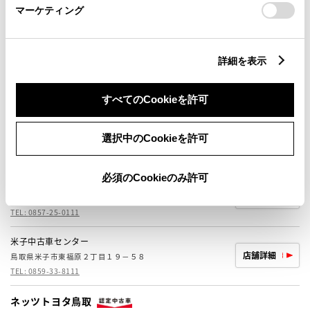
倉吉店
マーケティング
店舗詳細
倉吉市清谷町２丁目９９
TEL:
0858-27-6111
詳細を表示
鳥取店
店舗詳細
鳥取市安長１９８
TEL:
0857-23-6111
すべてのCookieを許可
境港店
店舗詳細
選択中のCookieを許可
境港市蓮池町５９－４
TEL:
0859-42-6111
必須のCookieのみ許可
桜ヶ丘店
店舗詳細
鳥取市正蓮寺 ４５－１０
TEL:
0857-25-0111
米子中古車センター
店舗詳細
鳥取県米子市東福原２丁目１９－５８
TEL:
0859-33-8111
ネッツトヨタ鳥取