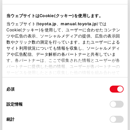
鳥取店
店舗詳細
鳥取県鳥取市安長８５０
当ウェブサイトはCookie(クッキー)を使用します。
TEL:
0857-23-6161
当ウェブサイト(
toyota.jp
、
manual.toyota.jp
)では
Cookie(クッキー)を使用して、ユーザーに合わせたコンテン
倉吉店
ツや広告の表示、ソーシャルメディアの提供、広告の表示回
店舗詳細
鳥取県倉吉市清谷１５１１
数やクリック数の測定を行っています。またユーザーによる
TEL:
0858-26-1551
サイト利用状況についても情報を収集し、ソーシャルメディ
アや広告配信、データ解析の各パートナーと共有していま
アネックス二本木
す。各パートナーは、ここで収集された情報とユーザーが各
店舗詳細
鳥取県米子市二本木１０２５
パートナーに提供した他の情報、ユーザーが各パートナーの
TEL:
0859-27-5811
サービスを使用したときに収集した他の情報を組み合わせて
使用することがあります。当ウェブサイトの使用を続行する
トヨタカローラ鳥取
同
とCookie(クッキー)に同意したこととなります。
必須
意
この販売店のウェブサイトはこちら
の
「すべてのCookieを許可」をクリックすることで、お客様の
この販売店で商談できる中古車
選
デバイスにすべてのCookie(クッキー)が保存されることに同
設定情報
米子店
択
意したことになります。Cookie(クッキー)のオプトアウト、
店舗詳細
米子市東福原２丁目１９－５８
設定の変更、同意を撤回したりするにあたっては、当社の
統計
TEL:
0859-33-8111
「
Cookie（クッキー）情報の取り扱いについて
」をご覧くだ
さい。