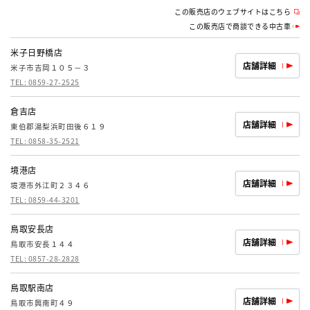
この販売店のウェブサイトはこちら
この販売店で商談できる中古車
米子日野橋店
店舗詳細
米子市吉岡１０５－３
TEL:
0859-27-2525
倉吉店
店舗詳細
東伯郡湯梨浜町田後６１９
TEL:
0858-35-2521
境港店
店舗詳細
境港市外江町２３４６
TEL:
0859-44-3201
鳥取安長店
店舗詳細
鳥取市安長１４４
TEL:
0857-28-2828
鳥取駅南店
店舗詳細
鳥取市興南町４９