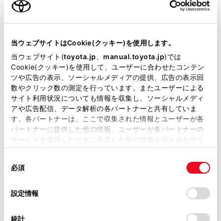
は、
当ウェブサイトはCookie(クッキー)を使用します。
あまりに刺激的。
当ウェブサイト(
toyota.jp
、
manual.toyota.jp
)では
Cookie(クッキー)を使用して、ユーザーに合わせたコンテン
ツや広告の表示、ソーシャルメディアの提供、広告の表示回
専用パーツとGR SPORTならではの
数やクリック数の測定を行っています。またユーザーによる
サイト利用状況についても情報を収集し、ソーシャルメディ
チューニングで、よりスポーティ
アや広告配信、データ解析の各パートナーと共有していま
に、ダイナミックに。
す。各パートナーは、ここで収集された情報とユーザーが各
パートナーに提供した他の情報、ユーザーが各パートナーの
日常から少し抜け出して、クルマと一
サービスを使用したときに収集した他の情報を組み合わせて
体となる瞬間を楽しもう。
使用することがあります。当ウェブサイトの使用を続行する
同
とCookie(クッキー)に同意したこととなります。
必須
意
詳細を見る
の
「すべてのCookieを許可」をクリックすることで、お客様の
選
デバイスにすべてのCookie(クッキー)が保存されることに同
設定情報
択
意したことになります。Cookie(クッキー)のオプトアウト、
設定の変更、同意を撤回したりするにあたっては、当社の
統計