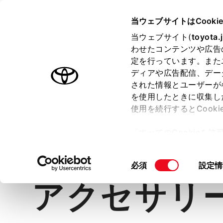
TOYOTA
当ウェブサイトはCooki
当ウェブサイト(
toyota.
わせたコンテンツや広告
ラインアップ
オーナーサポート
トピックス
定を行っています。また
ディアや広告配信、デー
ヤリス クロス
された情報とユーザーが
を使用したときに収集し
使用を続行するとCook
「すべてのCookieを
価格・グレード
デザイン
室
ー)が保存されることに同
更、同意を撤回したりす
同
必須
設定情
て
」をご覧ください。
意
アクセサリ
の
選
択