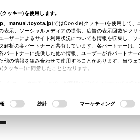
e(クッキー)を使用します。
jp
、
manual.toyota.jp
)ではCookie(クッキー)を使用して
の表示、ソーシャルメディアの提供、広告の表示回数やクリ
ユーザーによるサイト利用状況についても情報を収集し、ソ
タ解析の各パートナーと共有しています。各パートナーは、
各パートナーに提供した他の情報、ユーザーが各パートナー
た他の情報を組み合わせて使用することがあります。当ウェ
ie(クッキー)に同意したこととなります。
許可」をクリックすることで、お客様のデバイスにすべてのCook
内空間
走行性能
安全性能
コネ
意したことになります。Cookie(クッキー)のオプトアウト
るにあたっては、当社の「
Cookie（クッキー）情報の取り
報
統計
マーケティング
ー