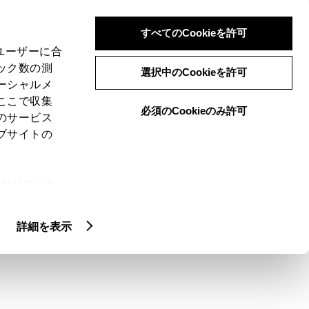
検索
メニュー
ログイン
すべてのCookieを許可
、ユーザーに合
ック数の測
選択中のCookieを許可
ーシャルメ
ここで収集
必須のCookieのみ許可
のサービス
ブサイトの
ie(クッキ
クティッド
GR SPORT
U GRADE
、設定の変
扱いについ
詳細を表示