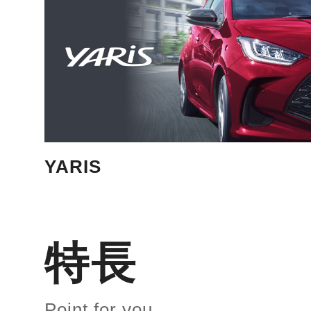
YARIS
特長
Point for you