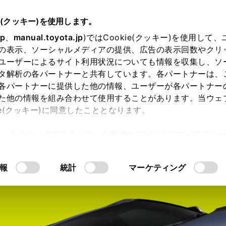
e(クッキー)を使用します。
jp
、
manual.toyota.jp
)ではCookie(クッキー)を使用して
の表示、ソーシャルメディアの提供、広告の表示回数やクリ
ユーザーによるサイト利用状況についても情報を収集し、ソ
タ解析の各パートナーと共有しています。各パートナーは、
各パートナーに提供した他の情報、ユーザーが各パートナー
た他の情報を組み合わせて使用することがあります。当ウェ
ie(クッキー)に同意したこととなります。
許可」をクリックすることで、お客様のデバイスにすべてのCook
内空間
走行性能
安全性能
コネ
意したことになります。Cookie(クッキー)のオプトアウト
るにあたっては、当社の「
Cookie（クッキー）情報の取り
報
統計
マーケティング