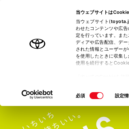
TOYOTA
当ウェブサイトはCooki
当ウェブサイト(
toyota.
わせたコンテンツや広告
ラインアップ
オーナーサポート
トピックス
定を行っています。また
ディアや広告配信、デー
ヤリス クロス
された情報とユーザーが
を使用したときに収集し
使用を続行するとCook
「すべてのCookieを
価格・グレード
デザイン
室
ー)が保存されることに同
更、同意を撤回したりす
同
必須
設定情
て
」をご覧ください。
意
の
選
択