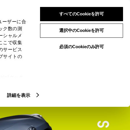
検索
メニュー
ログイン
すべてのCookieを許可
、ユーザーに合
ック数の測
選択中のCookieを許可
ーシャルメ
ここで収集
必須のCookieのみ許可
のサービス
ブサイトの
ie(クッキ
クティッド
GR SPORT
U GRADE
、設定の変
扱いについ
詳細を表示