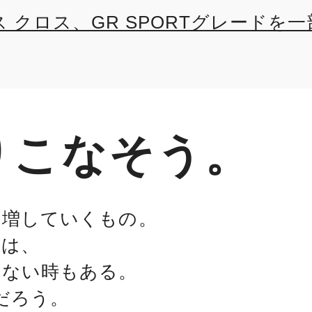
 クロス、GR SPORTグレードを一
りこなそう。
は増していくもの。
りは、
れない時もある。
だろう。