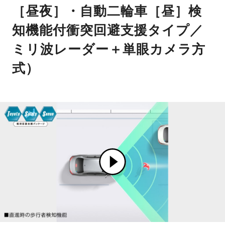
［昼夜］・自動二輪車［昼］検
知機能付衝突回避支援タイプ／
ミリ波レーダー＋単眼カメラ方
式）