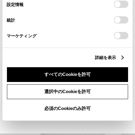
選
デバイスにすべてのCookie(クッキー)が保存されることに同
車運転者、車両検知機能により衝突回
設定情報
択
意したことになります。Cookie(クッキー)のオプトアウト、
避・被害軽減をサポート。
設定の変更、同意を撤回したりするにあたっては、当社の
統計
「
Cookie（クッキー）情報の取り扱いについて
」をご覧くだ
さい。
低速時の自車の直前にいる歩行者、自
マーケティング
転車運転者、車両をミリ波レーダーと
単眼カメラで認識。前方に対象物があ
詳細を表示
る状態で、停車または徐行状態からア
クセルペダルが必要以上に強く踏み込
すべてのCookieを許可
まれた場合には、ハイブリッドシス
選択中のCookieを許可
テム出力を抑制または弱いブレーキ
をかけることで加速を抑制し、衝突回
必須のCookieのみ許可
避または被害軽減をサポートします。