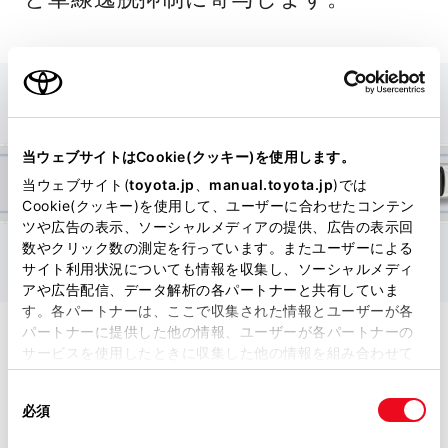
当ウェブサイトはCookie(クッキー)を使用します。
当ウェブサイト(
toyota.jp
、
manual.toyota.jp
)では
Cookie(クッキー)を使用して、ユーザーに合わせたコンテン
ツや広告の表示、ソーシャルメディアの提供、広告の表示回
数やクリック数の測定を行っています。またユーザーによる
サイト利用状況についても情報を収集し、ソーシャルメディ
アや広告配信、データ解析の各パートナーと共有していま
す。各パートナーは、ここで収集された情報とユーザーが各
パートナーに提供した他の情報、ユーザーが各パートナーの
低速時加速抑制機能
サービスを使用したときに収集した他の情報を組み合わせて
使用することがあります。当ウェブサイトの使用を続行する
同
とCookie(クッキー)に同意したこととなります。
必須
意
低速時の自車直前にいる歩行者、自転
の
「すべてのCookieを許可」をクリックすることで、お客様の