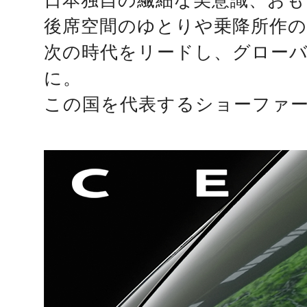
日本独自の繊細な美意識、おも
後席空間のゆとりや乗降所作
次の時代をリードし、グロー
に。
この国を代表するショーファ