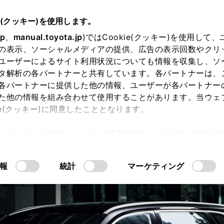
e(クッキー)を使用します。
jp
、
manual.toyota.jp
)ではCookie(クッキー)を使用して
の表示、ソーシャルメディアの提供、広告の表示回数やクリ
ユーザーによるサイト利用状況についても情報を収集し、ソ
タ解析の各パートナーと共有しています。各パートナーは、
各パートナーに提供した他の情報、ユーザーが各パートナー
た他の情報を組み合わせて使用することがあります。当ウェ
ie(クッキー)に同意したこととなります。
許可」をクリックすることで、お客様のデバイスにすべてのCook
内空間
走行性能
安全性能
コネ
意したことになります。Cookie(クッキー)のオプトアウト
るにあたっては、当社の「
Cookie（クッキー）情報の取り
報
統計
マーケティング