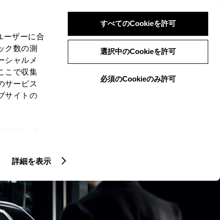
検索
メニュー
ログイン
すべてのCookieを許可
、ユーザーに合
ック数の測
選択中のCookieを許可
ーシャルメ
ここで収集
必須のCookieのみ許可
のサービス
ブサイトの
ie(クッキ
クティッド
KIWAMI LINE
アクセサ
、設定の変
扱いについ
詳細を表示