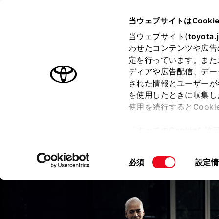
TOYOTA
当ウェブサイトはCooki
当ウェブサイト(
toyota.
わせたコンテンツや広告
ラインアップ
オーナーサポート
トピックス
定を行っています。また
ディアや広告配信、デー
センチュリー
された情報とユーザーが
を使用したときに収集し
使用を続行するとCook
「すべてのCookieを
価格・グレード
デザイン
室
ー)が保存されることに同
更、同意を撤回したりす
同
必須
設定情
て
」をご覧ください。
意
の
選
択