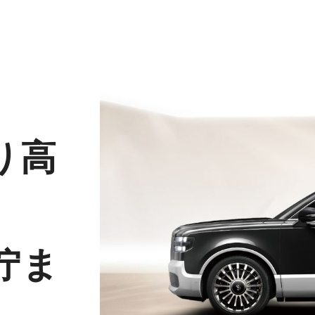
り高
佇ま