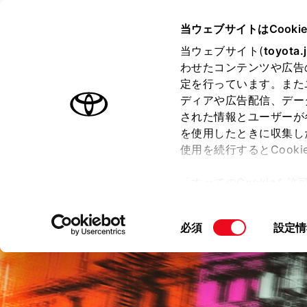
TOYOTA
当ウェブサイトはCooki
当ウェブサイト(
toyota.
わせたコンテンツや広告
ラインアップ
オーナーサポート
トピックス
定を行っています。また
ディアや広告配信、デー
カローラ スポーツ
された情報とユーザーが
を使用したときに収集し
使用を続行するとCook
「すべてのCookieを
価格・グレード
デザイン
室
ー)が保存されることに同
更、同意を撤回したりす
同
必須
設定情
て
」をご覧ください。
意
の
選
択