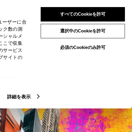
検索
メニュー
ログイン
すべてのCookieを許可
、ユーザーに合
ック数の測
選択中のCookieを許可
ーシャルメ
ここで収集
必須のCookieのみ許可
のサービス
ブサイトの
ie(クッキ
クティッド
カスタマイズカー
アッ
、設定の変
扱いについ
詳細を表示