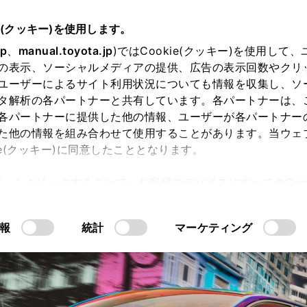
e(クッキー)を使用します。
jp
、
manual.toyota.jp
)ではCookie(クッキー)を使用して
の表示、ソーシャルメディアの提供、広告の表示回数やクリ
ユーザーによるサイト利用状況についても情報を収集し、ソ
タ解析の各パートナーと共有しています。各パートナーは、
各パートナーに提供した他の情報、ユーザーが各パートナー
た他の情報を組み合わせて使用することがあります。当ウェ
ie(クッキー)に同意したこととなります。
許可」をクリックすることで、お客様のデバイスにすべてのCook
内空間
走行性能
安全性能
コネ
意したことになります。Cookie(クッキー)のオプトアウト
るにあたっては、当社の「
Cookie（クッキー）情報の取り
報
統計
マーケティング