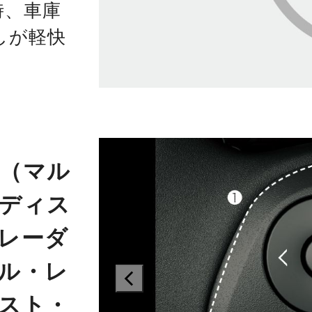
時、車庫
しが軽快
（マル
ディス
レーダ
ル・レ
prev
スト・