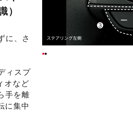
識）
ずに、さ
ディスプ
ィオなど
ら手を離
転に集中