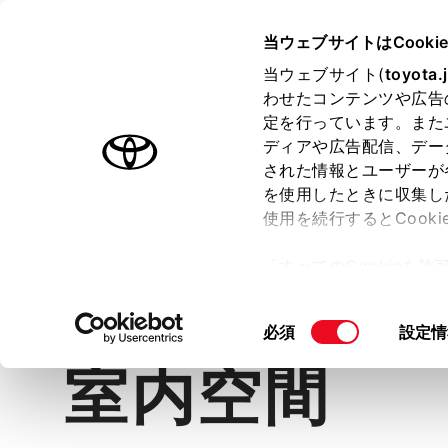
TOYOTA
当ウェブサイトはCooki
当ウェブサイト(
toyota.
わせたコンテンツや広告
ラインアップ
オーナーサポート
トピックス
定を行っています。また
ディアや広告配信、デー
カローラ スポーツ
された情報とユーザーが
を使用したときに収集し
使用を続行するとCook
「すべてのCookieを
価格・グレード
デザイン
室
ー)が保存されることに同
更、同意を撤回したりす
同
必須
設定情
て
」をご覧ください。
意
室内空間
の
選
択