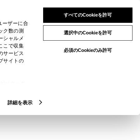
検索
メニュー
ログイン
すべてのCookieを許可
、ユーザーに合
ック数の測
選択中のCookieを許可
ーシャルメ
ここで収集
必須のCookieのみ許可
のサービス
ブサイトの
ie(クッキ
クティッド
カスタマイズカー
アッ
、設定の変
扱いについ
詳細を表示