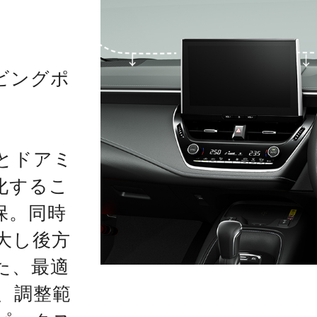
ビングポ
とドアミ
化するこ
保。同時
大し後方
た、最適
、調整範