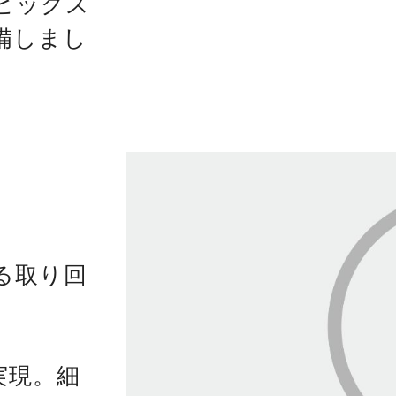
ピックス
備しまし
る取り回
実現。細