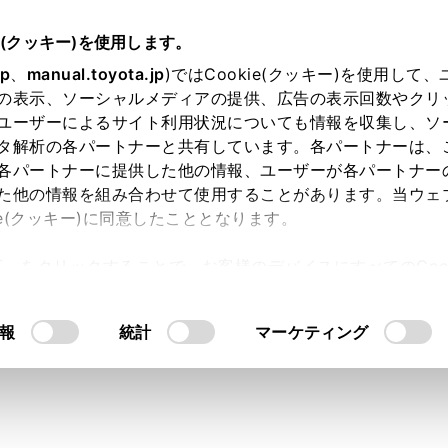
e(クッキー)を使用します。
jp
、
manual.toyota.jp
)ではCookie(クッキー)を使用して
の表示、ソーシャルメディアの提供、広告の表示回数やクリ
ユーザーによるサイト利用状況についても情報を収集し、ソ
タ解析の各パートナーと共有しています。各パートナーは、
各パートナーに提供した他の情報、ユーザーが各パートナー
た他の情報を組み合わせて使用することがあります。当ウェ
ie(クッキー)に同意したこととなります。
許可」をクリックすることで、お客様のデバイスにすべてのCook
内空間
走行性能
安全性能
コネ
意したことになります。Cookie(クッキー)のオプトアウト
るにあたっては、当社の「
Cookie（クッキー）情報の取り
報
統計
マーケティング