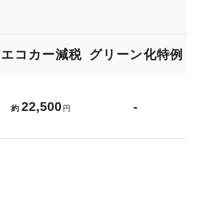
エコカー減税
グリーン化
特例
22,500
-
約
円