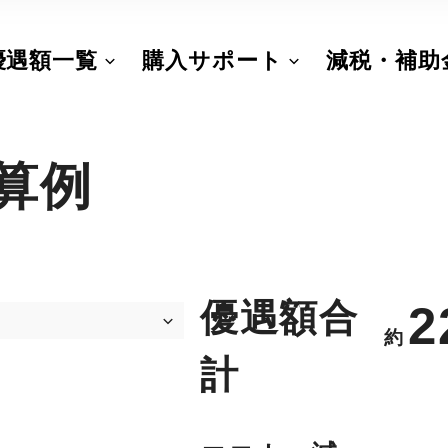
優遇額一覧
購入サポート
減税・補助
算例
優遇額合
2
約
計