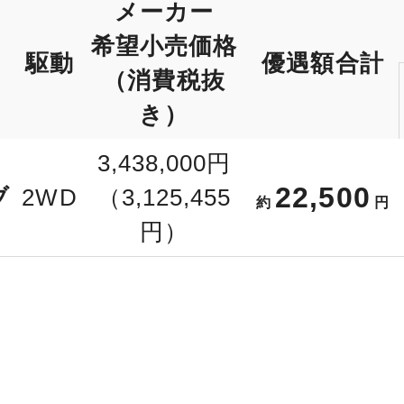
メーカー
希望小売価格
駆動
優遇額合計
（消費税抜
き）
3,438,000円
22,500
ブ
2WD
（3,125,455
約
円
円）