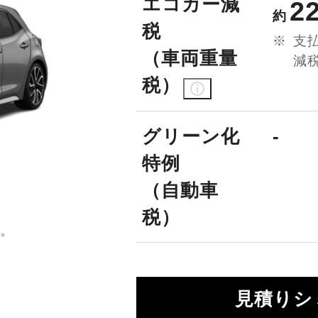
エコカー減
2
約
税
支
（車両重量
減
税）
グリーン化
-
特例
（自動車
税）
）。
。
見積りシ