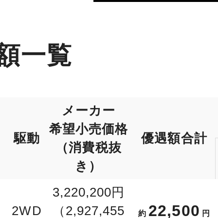
額一覧
メーカー
希望小売価格
駆動
優遇額合計
（消費税抜
き）
3,220,200円
22,500
2WD
（2,927,455
約
円