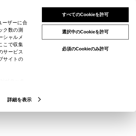
検索
メニュー
ログイン
すべてのCookieを許可
、ユーザーに合
ック数の測
選択中のCookieを許可
ーシャルメ
ここで収集
必須のCookieのみ許可
のサービス
ブサイトの
ie(クッキ
クティッド
カスタマイズカー
アッ
、設定の変
扱いについ
詳細を表示