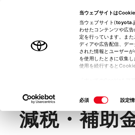
TOYOTA
当ウェブサイトはCooki
当ウェブサイト(
toyota.
わせたコンテンツや広告
ラインアップ
オーナーサポート
トピックス
定を行っています。また
ディアや広告配信、デー
カローラ スポーツ
された情報とユーザーが
を使用したときに収集し
使用を続行するとCook
「すべてのCookieを
価格・グレード
デザイン
室
ー)が保存されることに同
更、同意を撤回したりす
同
必須
設定情
て
」をご覧ください。
意
減税・補助
の
選
択