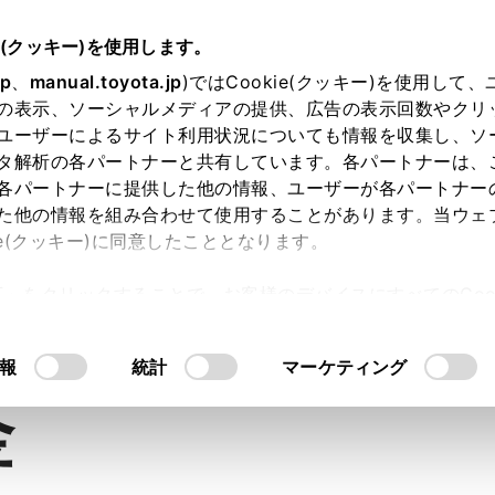
e(クッキー)を使用します。
jp
、
manual.toyota.jp
)ではCookie(クッキー)を使用して
の表示、ソーシャルメディアの提供、広告の表示回数やクリ
ユーザーによるサイト利用状況についても情報を収集し、ソ
タ解析の各パートナーと共有しています。各パートナーは、
各パートナーに提供した他の情報、ユーザーが各パートナー
た他の情報を組み合わせて使用することがあります。当ウェ
ie(クッキー)に同意したこととなります。
許可」をクリックすることで、お客様のデバイスにすべてのCook
内空間
走行性能
安全性能
コネ
意したことになります。Cookie(クッキー)のオプトアウト
るにあたっては、当社の「
Cookie（クッキー）情報の取り
報
統計
マーケティング
金