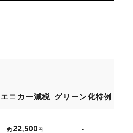
エコカー減税
グリーン化
特例
22,500
-
約
円