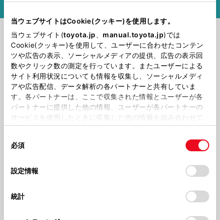
当ウェブサイトはCookie(クッキー)を使用します。
当ウェブサイト(
toyota.jp
、
manual.toyota.jp
)では
Cookie(クッキー)を使用して、ユーザーに合わせたコンテン
ツや広告の表示、ソーシャルメディアの提供、広告の表示回
数やクリック数の測定を行っています。またユーザーによる
サイト利用状況についても情報を収集し、ソーシャルメディ
アや広告配信、データ解析の各パートナーと共有していま
す。各パートナーは、ここで収集された情報とユーザーが各
パートナーに提供した他の情報、ユーザーが各パートナーの
サービスを使用したときに収集した他の情報を組み合わせて
使用することがあります。当ウェブサイトの使用を続行する
同
とCookie(クッキー)に同意したこととなります。
必須
意
の
「すべてのCookieを許可」をクリックすることで、お客様の
選
デバイスにすべてのCookie(クッキー)が保存されることに同
設定情報
試乗体験
択
意したことになります。Cookie(クッキー)のオプトアウト、
設定の変更、同意を撤回したりするにあたっては、当社の
統計
「
Cookie（クッキー）情報の取り扱いについて
」をご覧くだ
さい。