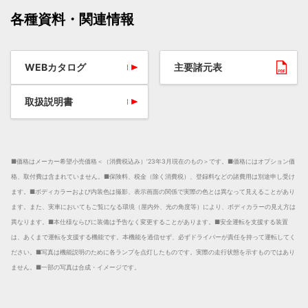
各種資料・関連情報
WEBカタログ
主要諸元表
取扱説明書
■価格はメーカー希望小売価格＜（消費税込み）’23年3月現在のもの＞です。
■価格にはオプション価
格、取付費は含まれていません。
■保険料、税金（除く消費税）、登録料などの諸費用は別途申し受け
ます。
■ボディカラーおよび内装色は撮影、表示画面の関係で実際の色とは異なって見えることがあり
ます。また、実車においてもご覧になる環境（屋内外、光の角度等）により、ボディカラーの見え方は
異なります。
■本仕様ならびに装備は予告なく変更することがあります。
■安全運転を支援する装置
は、あくまで運転を支援する機能です。本機能を過信せず、必ずドライバーが責任を持って運転してく
ださい。
■写真は機能説明のために各ランプを点灯したものです。実際の走行状態を示すものではあり
ません。
■一部の写真は合成・イメージです。