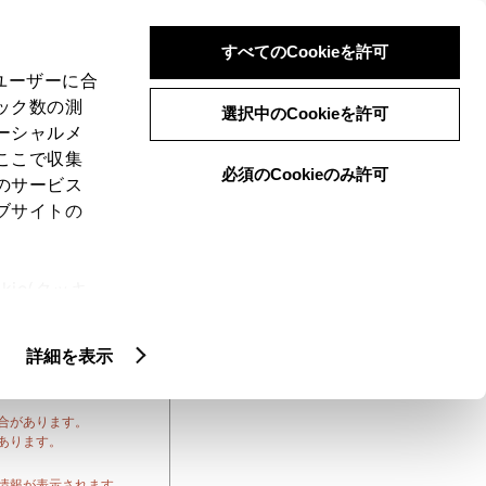
すべてのCookieを許可
、ユーザーに合
ック数の測
選択中のCookieを許可
ーシャルメ
ここで収集
必須のCookieのみ許可
のサービス
ブサイトの
を掲載しています。
しくは、取扱書をご確
ie(クッキ
、設定の変
扱いについ
詳細を表示
す。
合があります。
あります。
情報が表示されます。