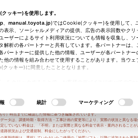
e(クッキー)を使用します。
jp
、
manual.toyota.jp
)ではCookie(クッキー)を使用して
の表示、ソーシャルメディアの提供、広告の表示回数やクリ
ユーザーによるサイト利用状況についても情報を収集し、ソ
タ解析の各パートナーと共有しています。各パートナーは、
各パートナーに提供した他の情報、ユーザーが各パートナー
た他の情報を組み合わせて使用することがあります。当ウェ
ie(クッキー)に同意したこととなります。
発売された地図ソフトからの更新情報 （高速道路・有料道路・一般道路・施設のみ）
種により、スマートICを考慮したルート探索の可否や操作の手順が異なります。詳
許可」をクリックすることで、お客様のデバイスにすべてのCook
意したことになります。Cookie(クッキー)のオプトアウト
※
、26年春版地図ソフトに更新したときの情報
を掲載しています。
るにあたっては、当社の「
Cookie（クッキー）情報の取り
報
統計
マーケティング
部、更新情報が異なりますので、掲載の更新情報が収録されていない場合がありま
までお問い合わせください。
例外あり）時点までに確認した情報に基づき編集されています。
のデータは、調査時期・取得方法・工事計画の変更等により、実際の状況と異なる場
確定していない料金は、「不明」または実際と異なる料金で表示・案内されることが
の道路状況および交通規制、料金にしたがってください。
トの更新情報は、選択していただいたご使用の「地図ソフト」以降に追加された更新