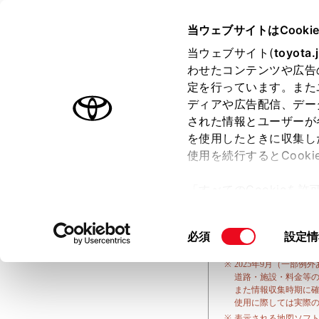
TOYOTA
当ウェブサイトはCooki
当ウェブサイト(
toyota.
わせたコンテンツや広告
定を行っています。また
ディアや広告配信、デー
された情報とユーザーが
を使用したときに収集し
使用を続行するとCook
2000年春版以降に
ナビゲーションの機
認ください。
「すべてのCookieを
ー)が保存されることに同
当ページの更新情報は
更、同意を撤回したりす
同
必須
設定情
車種･ナビ型番により一
て
」をご覧ください。
詳しくは販売店スタッフ
意
※
2025年9月（一部
の
道路・施設・料金等
選
また情報収集時期に
択
使用に際しては実際
※
表示される地図ソフ