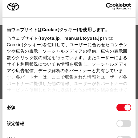
内装
当ウェブサイトはCookie(クッキー)を使用します。
当ウェブサイト(
toyota.jp
、
manual.toyota.jp
)では
Cookie(クッキー)を使用して、ユーザーに合わせたコンテン
ツや広告の表示、ソーシャルメディアの提供、広告の表示回
数やクリック数の測定を行っています。またユーザーによる
サイト利用状況についても情報を収集し、ソーシャルメディ
アや広告配信、データ解析の各パートナーと共有していま
す。各パートナーは、ここで収集された情報とユーザーが各
パートナーに提供した他の情報、ユーザーが各パートナーの
サービスを使用したときに収集した他の情報を組み合わせて
使用することがあります。当ウェブサイトの使用を続行する
同
とCookie(クッキー)に同意したこととなります。
必須
意
毎日過ごすキャビンには、使い
の
「すべてのCookieを許可」をクリックすることで、お客様の
選
デバイスにすべてのCookie(クッキー)が保存されることに同
やすさも大切、豊かな居住性も
設定情報
択
意したことになります。Cookie(クッキー)のオプトアウト、
大切。
設定の変更、同意を撤回したりするにあたっては、当社の