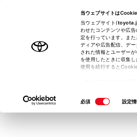
TOYOTA
当ウェブサイトはCooki
当ウェブサイト(
toyota.
わせたコンテンツや広告
ラインアップ
オーナーサポート
トピックス
定を行っています。また
ディアや広告配信、デー
e-Palette
された情報とユーザーが
を使用したときに収集し
使用を続行するとCook
「すべてのCookieを
ー)が保存されることに同
更、同意を撤回したりす
同
必須
設定情
て
」をご覧ください。
意
の
選
択