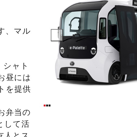
す、マル
prev
、シャト
お昼には
トを提供
お弁当の
として活
友人とス