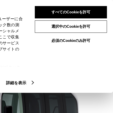
検索
メニュー
ログイン
すべてのCookieを許可
、ユーザーに合
ック数の測
選択中のCookieを許可
ーシャルメ
ここで収集
必須のCookieのみ許可
のサービス
ブサイトの
ie(クッキ
、設定の変
扱いについ
詳細を表示