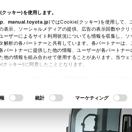
e(クッキー)を使用します。
jp
、
manual.toyota.jp
)ではCookie(クッキー)を使用して
の表示、ソーシャルメディアの提供、広告の表示回数やクリ
ユーザーによるサイト利用状況についても情報を収集し、ソ
タ解析の各パートナーと共有しています。各パートナーは、
各パートナーに提供した他の情報、ユーザーが各パートナー
た他の情報を組み合わせて使用することがあります。当ウェ
ie(クッキー)に同意したこととなります。
許可」をクリックすることで、お客様のデバイスにすべてのCook
意したことになります。Cookie(クッキー)のオプトアウト
るにあたっては、当社の「
Cookie（クッキー）情報の取り
報
統計
マーケティング