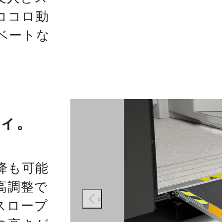
ココロ動
ベートな
ィ。
降も可能
高調整で
prev
スロープ