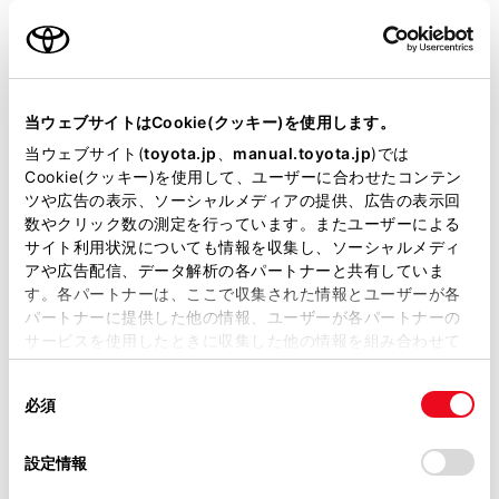
用意いただくとスムーズな対応
が可能です。
当ウェブサイトはCookie(クッキー)を使用します。
リコール等情報はこちら
当ウェブサイト(
toyota.jp
、
manual.toyota.jp
)では
Cookie(クッキー)を使用して、ユーザーに合わせたコンテン
ツや広告の表示、ソーシャルメディアの提供、広告の表示回
数やクリック数の測定を行っています。またユーザーによる
サイト利用状況についても情報を収集し、ソーシャルメディ
アや広告配信、データ解析の各パートナーと共有していま
す。各パートナーは、ここで収集された情報とユーザーが各
パートナーに提供した他の情報、ユーザーが各パートナーの
サービスを使用したときに収集した他の情報を組み合わせて
チャットでお問い合わせ
使用することがあります。当ウェブサイトの使用を続行する
同
とCookie(クッキー)に同意したこととなります。
受付：10:00～18:00
必須
意
（長期連休などの当社指定日を除く）
の
「すべてのCookieを許可」をクリックすることで、お客様の
選
デバイスにすべてのCookie(クッキー)が保存されることに同
設定情報
択
意したことになります。Cookie(クッキー)のオプトアウト、