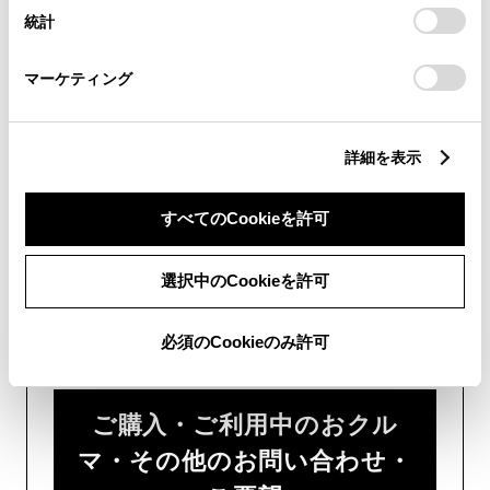
画面右下の
を選択してくださ
設定の変更、同意を撤回したりするにあたっては、当社の
統計
「
Cookie（クッキー）情報の取り扱いについて
」をご覧くだ
い。
さい。
マーケティング
チャットでのお問い合わせはお待たせ
時間が少なくご案内が可能です。
詳細を表示
すべてのCookieを許可
選択中のCookieを許可
フォームでお問い合わせ
必須のCookieのみ許可
受付：24時間受付
ご購入・ご利用中のおクル
マ・その他のお問い合わせ・