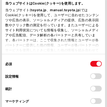
当ウェブサイトはCookie(クッキー)を使用します。
当ウェブサイト(
toyota.jp
、
manual.toyota.jp
)では
Cookie(クッキー)を使用して、ユーザーに合わせたコンテン
ツや広告の表示、ソーシャルメディアの提供、広告の表示回
数やクリック数の測定を行っています。またユーザーによる
チャットでお問い合わせ
サイト利用状況についても情報を収集し、ソーシャルメディ
アや広告配信、データ解析の各パートナーと共有していま
受付：10:00～18:00
す。各パートナーは、ここで収集された情報とユーザーが各
パートナーに提供した他の情報、ユーザーが各パートナーの
（長期連休などの当社指定日を除く）
サービスを使用したときに収集した他の情報を組み合わせて
使用することがあります。当ウェブサイトの使用を続行する
同
とCookie(クッキー)に同意したこととなります。
画面右下の
を選択してくださ
必須
意
の
「すべてのCookieを許可」をクリックすることで、お客様の
い。
選
デバイスにすべてのCookie(クッキー)が保存されることに同
設定情報
チャットでのお問い合わせはお待たせ
択
意したことになります。Cookie(クッキー)のオプトアウト、
設定の変更、同意を撤回したりするにあたっては、当社の
時間が少なくご案内が可能です。
統計
「
Cookie（クッキー）情報の取り扱いについて
」をご覧くだ
さい。
マーケティング