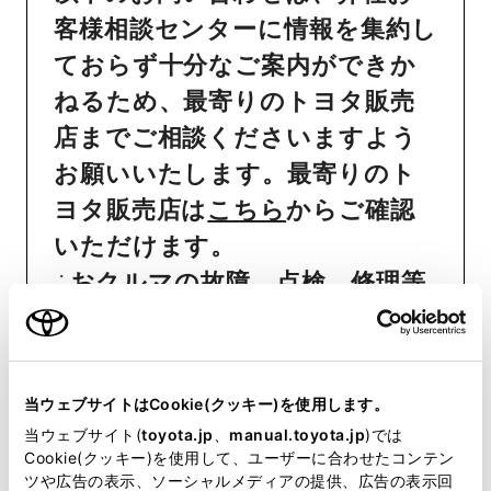
客様相談センターに情報を集約し
ておらず十分なご案内ができか
ねるため、最寄りのトヨタ販売
店までご相談くださいますよう
お願いいたします。最寄りのト
ヨタ販売店は
こちら
からご確認
いただけます。
おクルマの故障、点検、修理等
（販売店を窓口におクルマの状
態を診断する必要がございま
す）
当ウェブサイトはCookie(クッキー)を使用します。
納期
（販売店単位でオーダーを
当ウェブサイト(
toyota.jp
、
manual.toyota.jp
)では
Cookie(クッキー)を使用して、ユーザーに合わせたコンテン
いただいておりますため、弊社
ツや広告の表示、ソーシャルメディアの提供、広告の表示回