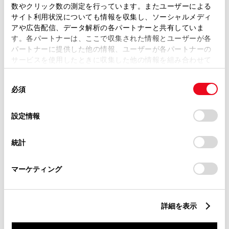
ではお客様のお名前でのご注文
数やクリック数の測定を行っています。またユーザーによる
サイト利用状況についても情報を収集し、ソーシャルメディ
状況が分かりかねます）
アや広告配信、データ解析の各パートナーと共有していま
純正部品の品番、価格、取り付
す。各パートナーは、ここで収集された情報とユーザーが各
パートナーに提供した他の情報、ユーザーが各パートナーの
け工賃等の詳細情報
（部品の販
サービスを使用したときに収集した他の情報を組み合わせて
売、取り付け等は販売店を窓口
使用することがあります。当ウェブサイトの使用を続行する
同
とCookie(クッキー)に同意したこととなります。
にご相談いただけますと幸いで
必須
意
の
「すべてのCookieを許可」をクリックすることで、お客様の
す）
選
デバイスにすべてのCookie(クッキー)が保存されることに同
設定情報
トヨタ販売店へのお問い合わせ
択
意したことになります。Cookie(クッキー)のオプトアウト、
設定の変更、同意を撤回したりするにあたっては、当社の
等
統計
「
Cookie（クッキー）情報の取り扱いについて
」をご覧くだ
さい。
おクルマに関するお問い合わせ
マーケティング
は、自動車検査証（車検証）をご
用意いただくとスムーズな対応
詳細を表示
が可能です。