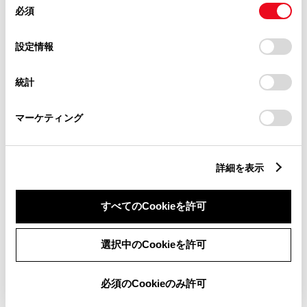
とCookie(クッキー)に同意したこととなります。
必須
123,200
意
円
塗装済
（消費税抜き112,000
の
「すべてのCookieを許可」をクリックすることで、お客様の
選
デバイスにすべてのCookie(クッキー)が保存されることに同
円）
設定情報
択
意したことになります。Cookie(クッキー)のオプトアウト、
設定の変更、同意を撤回したりするにあたっては、当社の
統計
「
Cookie（クッキー）情報の取り扱いについて
」をご覧くだ
材質
【リヤスカート】樹脂（ポ
さい。
リプロピレン）＋メッキ
マーケティング
【マフラーカッター】ステ
ンレススチール
詳細を表示
地上高
オリジナルより約28mmダ
すべてのCookieを許可
ウン
全長
オリジナルより約28mmプ
選択中のCookieを許可
ラス
設定
除く士別フィン、GRディ
必須のCookieのみ許可