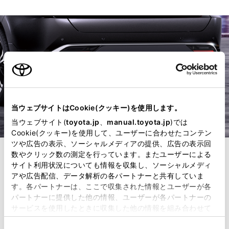
当ウェブサイトはCookie(クッキー)を使用します。
当ウェブサイト(
toyota.jp
、
manual.toyota.jp
)では
Cookie(クッキー)を使用して、ユーザーに合わせたコンテン
ツや広告の表示、ソーシャルメディアの提供、広告の表示回
数やクリック数の測定を行っています。またユーザーによる
6
リヤスタイリングキット
サイト利用状況についても情報を収集し、ソーシャルメディ
アや広告配信、データ解析の各パートナーと共有していま
（リヤスカート＋マフラー
す。各パートナーは、ここで収集された情報とユーザーが各
パートナーに提供した他の情報、ユーザーが各パートナーの
カッター）
サービスを使用したときに収集した他の情報を組み合わせて
使用することがあります。当ウェブサイトの使用を続行する
同