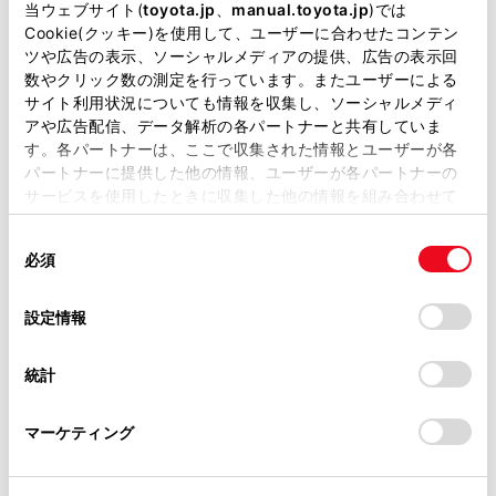
当ウェブサイト(
toyota.jp
、
manual.toyota.jp
)では
Cookie(クッキー)を使用して、ユーザーに合わせたコンテン
ツや広告の表示、ソーシャルメディアの提供、広告の表示回
エコカー減税
数やクリック数の測定を行っています。またユーザーによる
サイト利用状況についても情報を収集し、ソーシャルメディ
排出ガス性能及び燃費性能に優れ
アや広告配信、データ解析の各パートナーと共有していま
す。各パートナーは、ここで収集された情報とユーザーが各
た自動車に対して、それらの性能
パートナーに提供した他の情報、ユーザーが各パートナーの
に応じて、自動車重量税を軽減す
サービスを使用したときに収集した他の情報を組み合わせて
使用することがあります。当ウェブサイトの使用を続行する
るものです。
同
とCookie(クッキー)に同意したこととなります。
必須
意
減税対象車について、下記適用期
の
「すべてのCookieを許可」をクリックすることで、お客様の
間中に対象車両の新車新規登録等
選
デバイスにすべてのCookie(クッキー)が保存されることに同
設定情報
択
意したことになります。Cookie(クッキー)のオプトアウト、
を行った場合に限り、特例措置が
設定の変更、同意を撤回したりするにあたっては、当社の
統計
適用（1回限り）されます。
「
Cookie（クッキー）情報の取り扱いについて
」をご覧くだ
さい。
マーケティング
グリーン化特例