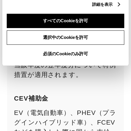
詳細を表示
電気自動車、燃料自動車、プラグ
インハイブリッド車、または天
すべてのCookieを許可
然ガス自動車の自動車税が優遇さ
れます。
選択中のCookieを許可
下記適用期間中に対象車両の新車
必須のCookieのみ許可
新規登録等を行った場合に限り、
当該年度の翌年度分について特例
措置が適用されます。
CEV補助金
EV（電気自動車）、PHEV（プラ
グインハイブリッド車）、FCEV