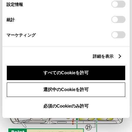
選
デバイスにすべてのCookie(クッキー)が保存されることに同
設定情報
車いすの方2名がシートに移乗することにより、ロング・標準ボデ
択
意したことになります。Cookie(クッキー)のオプトアウト、
ィで、車いすの方が4名乗車可能です。車いす2台分の車いす収納
設定の変更、同意を撤回したりするにあたっては、当社の
統計
装置も装備しました。ワンタッチ式固定装置を標準装備。
「
Cookie（クッキー）情報の取り扱いについて
」をご覧くだ
＊
車いすに座ったままでの乗車は2名となります。
さい。
＊
車いす固定方法はレイアウト・ポイントページの車いす仕様車の特長およびウェルキャブ
マーケティング
標準装備ページの車いす固定装置（ワンタッチ式／電動）をご覧ください。
＊
FUタイプはストレッチャーでの乗車はできません。
詳細を表示
すべてのCookieを許可
選択中のCookieを許可
必須のCookieのみ許可