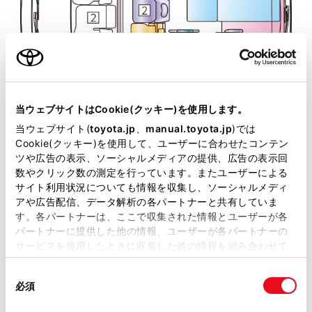
当ウェブサイトはCookie(クッキー)を使用します。
当ウェブサイト(
toyota.jp
、
manual.toyota.jp
)では
Cookie(クッキー)を使用して、ユーザーに合わせたコンテン
ツや広告の表示、ソーシャルメディアの提供、広告の表示回
数やクリック数の測定を行っています。またユーザーによる
サイト利用状況についても情報を収集し、ソーシャルメディ
アや広告配信、データ解析の各パートナーと共有していま
す。各パートナーは、ここで収集された情報とユーザーが各
パートナーに提供した他の情報、ユーザーが各パートナーの
サービスを使用したときに収集した他の情報を組み合わせて
使用することがあります。当ウェブサイトの使用を続行する
同
とCookie(クッキー)に同意したこととなります。
必須
意
の
FUタイプ
「すべてのCookieを許可」をクリックすることで、お客様の