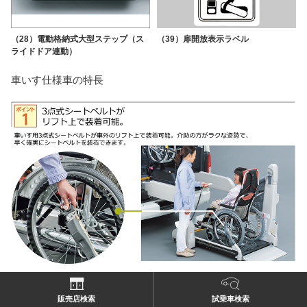
（28）電動格納式大型ステップ（ス
（39）扉開放表示ラベル
ライドドア連動）
車いす仕様車の特長
販売店検索
試乗車検索