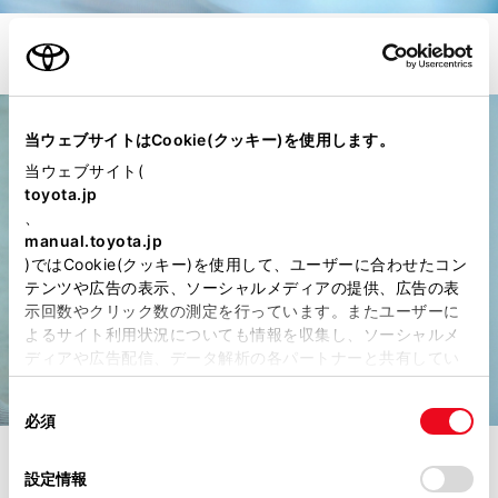
スケッチブックを取り出し、食べかけのスイーツを描き始めた。
当ウェブサイトはCookie(クッキー)を使用します。
当ウェブサイト(
toyota.jp
、
manual.toyota.jp
)ではCookie(クッキー)を使用して、ユーザーに合わせたコン
テンツや広告の表示、ソーシャルメディアの提供、広告の表
示回数やクリック数の測定を行っています。またユーザーに
よるサイト利用状況についても情報を収集し、ソーシャルメ
ディアや広告配信、データ解析の各パートナーと共有してい
ます。各パートナーは、ここで収集された情報とユーザーが
同
各パートナーに提供した他の情報、ユーザーが各パートナー
必須
意
のサービスを使用したときに収集した他の情報を組み合わせ
の
て使用することがあります。当ウェブサイトの使用を続行す
いつか、このスケッチを作品として見る日が来るかもしれない。クラウ
選
るとCookie(クッキー)に同意したこととなります。
ン（スポーツ）のドライブがインプレッシブだったからか、森本はさり
設定情報
択
気なくクラウンのエンブレムを書き添えた。