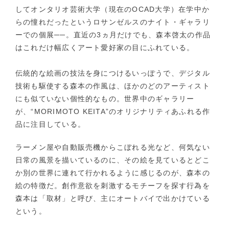
してオンタリオ芸術大学（現在のOCAD大学）在学中か
らの憧れだったというロサンゼルスのナイト・ギャラリ
ーでの個展──。直近の3ヵ月だけでも、森本啓太の作品
はこれだけ幅広くアート愛好家の目にふれている。
伝統的な絵画の技法を身につけるいっぽうで、デジタル
技術も駆使する森本の作風は、ほかのどのアーティスト
にも似ていない個性的なもの。世界中のギャラリー
が、“MORIMOTO KEITA”のオリジナリティあふれる作
品に注目している。
ラーメン屋や自動販売機からこぼれる光など、何気ない
日常の風景を描いているのに、その絵を見ているとどこ
か別の世界に連れて行かれるように感じるのが、森本の
絵の特徴だ。創作意欲を刺激するモチーフを探す行為を
森本は「取材」と呼び、主にオートバイで出かけている
という。