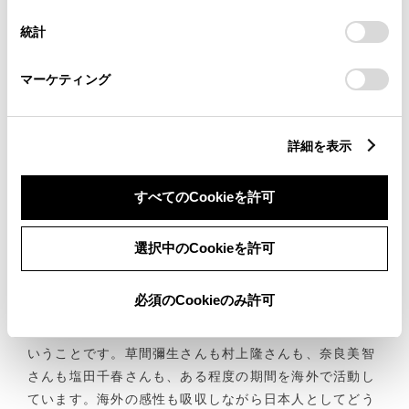
「すべてのCookieを許可」をクリックすることで、お客様の
統計
デバイスにすべてのCookie(クッキー)が保存されることに同
意したことになります。Cookie(クッキー)のオプトアウト、
森本が新しい表現にチャレンジしているように、革新と
設定の変更、同意を撤回したりするにあたっては、当社の「
マーケティング
挑戦というのは、クラウンというモデルのテーマでもあ
Cookie（クッキー）情報の取り扱いについて
る。16代目となる新しいクラウンも、クラウンらしさや
」をご覧ください。
日本のモノづくりを継承しながら、斬新な4つのスタイ
詳細を表示
ルを提案するという革新に挑んでいる。そして今回のク
ラウンからは、日本国内だけでなくグローバルに展開す
ることになる。
すべてのCookieを許可
グローバルに展開する、というくだりで、森本の瞳に光
が宿った。
選択中のCookieを許可
「日本のアーティストが世界で評価されているのは、そ
必須のCookieのみ許可
れぞれ理由があると思います。ただひとつだけ共通して
いることがあって、みなさん海外で長く暮らしていると
いうことです。草間彌生さんも村上隆さんも、奈良美智
さんも塩田千春さんも、ある程度の期間を海外で活動し
ています。海外の感性も吸収しながら日本人としてどう