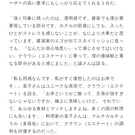
ーザーの高い要求にもしっかり応えてくれる１台だ。
「強く印象に残ったのは、透明感です。建築でも僕が重
要視している部分です。ホテルの部屋にしても、入った
ひとがストレスを感じないことが、なにより大事だと思
っています。建築家のエゴが出てスタイリッシュに造っ
ても、『なんだか居心地悪い』って感じさせてはいけな
い。クラウン（エステート）に乗って、僕の価値観と重
なる部分があると感じました」と誠さんは語る。
「私も同感なんです。私がすぐ連想したのはお米で
す」。直子さんはユニークな表現で、クラウン（エステ
ート）を語る。「お米というかご飯って、主張が強すぎ
ないじゃないですか。極上に美味しいけど。 それでい
て、あらゆる食材とマッチしますよね。多くの国の料理
にも合います」。料理家の直子さんは、マルチカルチュ
ラル（多様化）において、クラウン（エステート）の調
和を評価するのだった。