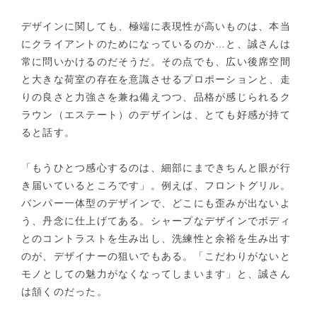
デザインに関しても、極端に表現性が高いものは、本当
にクライアントのためになっているのか…と、誠さんは
常に問いかけるのだそうだ。その点でも、広い後席空間
と大きな荷室の存在を意識させるプロポーションと、走
りの良さと力強さを兼ね備えつつ、品格が感じられるク
ラウン（エステート）のデザインは、とても好感が持て
ると話す。
「もうひとつ感心するのは、細部にまできちんと眼が行
き届いているところです」。例えば、フロントグリル。
バンパー一体型のデザインで、どこにも歪みが出ないよ
う、丹念に仕上げてある。シャープなデザインでボディ
とのコントラストを生み出し、洗練性と余裕を生み出す
のが、デザイナーの狙いでもある。「こだわりがないと
モノとしての魅力がなくなってしまいます」と、誠さん
は頷くのだった。