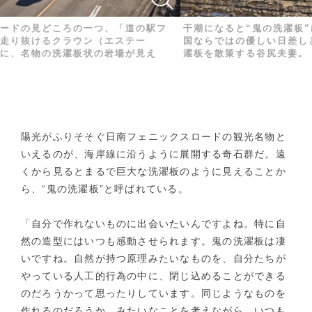
見どころの一つ、「道の駅フ
干潮になると“鬼の洗濯板”は、広
けるクラウン（エステー
国ならではの優しい日差しと潮風を
物の洗濯板状の岩場が見え
濯板を散策する谷尻夫妻。
陽光がふりそそぐ日南フェニックスロードの観光名物と
いえるのが、海岸線に沿うように展開する奇石群だ。遠
くから見るとまるで巨大な洗濯板のように見えることか
ら、“鬼の洗濯板”と呼ばれている。
「自分で作れないものに出会いたいんですよね。特に自
然の造型にはいつも感動させられます。鬼の洗濯板は凄
いですね。自然が持つ原理みたいなものを、自分たちが
やっている人工的行為の中に、閉じ込めることができる
のだろうかって思ったりしています。同じようなものを
作れるのだろうか、みたいなことを考えながら、いつも