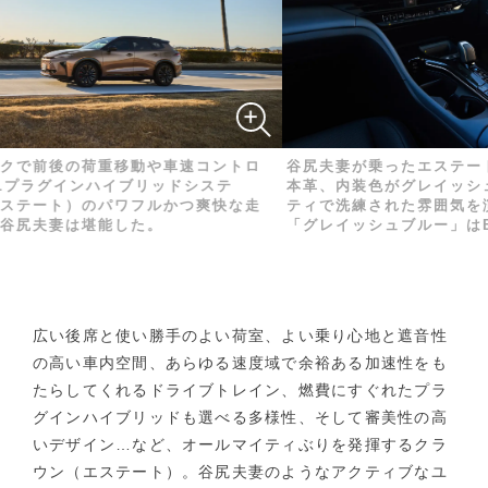
後の荷重移動や車速コントロ
谷尻夫妻が乗ったエステート RS
グインハイブリッドシステ
本革、内装色がグレイッシュブルー
ト）のパワフルかつ爽快な走
ティで洗練された雰囲気を演出して
妻は堪能した。
「グレイッシュブルー」はESTATE
広い後席と使い勝手のよい荷室、よい乗り心地と遮音性
の高い車内空間、あらゆる速度域で余裕ある加速性をも
たらしてくれるドライブトレイン、燃費にすぐれたプラ
グインハイブリッドも選べる多様性、そして審美性の高
いデザイン…など、オールマイティぶりを発揮するクラ
ウン（エステート）。谷尻夫妻のようなアクティブなユ