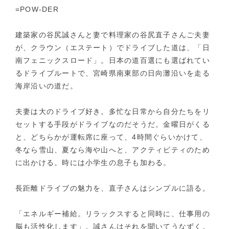
=POW-DER
建築家の谷尻誠さんと妻で料理家の谷尻直子さんご夫妻
が、クラウン（エステート）でドライブした道は、「日
南フェニックスロード」。日本の道百選にも選ばれてい
るドライブルートで、宮崎県南東部の日向灘沿いを走る
海岸沿いの道だ。
夫妻は大のドライブ好き。多忙な日常から自分たちをリ
セットする手段がドライブなのだそうだ。金曜日がくる
と、どちらかが運転席に座って、4時間ぐらいかけて、
冬なら雪山、夏なら海や山へと、アクティビティのため
に出かける。時には小学生の息子も加わる。
長距離ドライブの魅力を、直子さんはシンプルに語る。
「エネルギー補給。リラックスすると同時に、仕事用の
脳も活性化します」。誠さんはそれを聞いてうなずく。