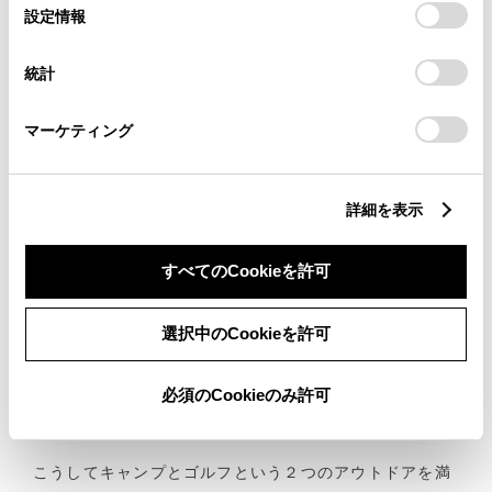
選
るとCookie(クッキー)に同意したこととなります。
設定情報
択
「日常では世の中のルールに従って生活しなければいけ
「すべてのCookieを許可」をクリックすることで、お客様の
ませんし、仕事ではクライアントの要望を優先しなけれ
統計
デバイスにすべてのCookie(クッキー)が保存されることに同
ばいけません。でも、アウトドアでは自分が決めたルー
意したことになります。Cookie(クッキー)のオプトアウト、
ルの中で、一日を過ごすことができます。だから、自分
設定の変更、同意を撤回したりするにあたっては、当社の「
マーケティング
自身を解放することできる。それがアウトドアの魅力だ
Cookie（クッキー）情報の取り扱いについて
と思います」と誠さんは、自身がアウトドアに熱中する
」をご覧ください。
理由を説明する。
詳細を表示
「テニスやゴルフも同じかも。普段のしがらみに縛られ
すべてのCookieを許可
ず、スポーツのルールの中だけで楽しめばいいんですか
ら」と、補足する直子さん。
選択中のCookieを許可
平日はクリティカルに生活し、休日はあえて「無駄な効
率」を楽しむ…ということが、谷尻夫妻のモットーのよ
必須のCookieのみ許可
うだ。
こうしてキャンプとゴルフという２つのアウトドアを満