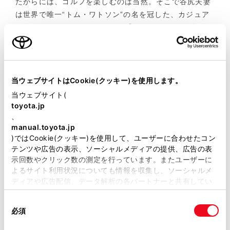
たからには、ゴルフを楽しむのは当然。そこで谷尻夫妻
は世界で唯一“トム・ワトソン”の名を冠した、カジュア
ルでエキサイティングなコース『トム・ワトソンゴルフ
コース』へと、クラウン（エステート）で向かった。
リヤシートを前倒しし拡張ボードを反転させると、荷室
は全長約2mの完全フルフラット空間になる仕様に感心し
当ウェブサイトはCookie(クッキー)を使用します。
た様子の誠さん。「家族３人でスノーボードに出かける
当ウェブサイト(
ときは、後席にも座り、片側はフラットにしてボードを
toyota.jp
、
積むなど多様な用途に役立つ」とも。全席特等席を謳う
manual.toyota.jp
クラウン（エステート）だが、居住性の高さばかりでな
)ではCookie(クッキー)を使用して、ユーザーに合わせたコン
く、こうした優れた積載力もアウトドア・ドライブには
テンツや広告の表示、ソーシャルメディアの提供、広告の表
魅力だ。
示回数やクリック数の測定を行っています。またユーザーに
よるサイト利用状況についても情報を収集し、ソーシャルメ
ディアや広告配信、データ解析の各パートナーと共有してい
大きめのグリーンと可能な限り自然の姿を残した戦略性
ます。各パートナーは、ここで収集された情報とユーザーが
のあるコースを、2サムで回る谷尻夫妻。二人分のナイ
同
各パートナーに提供した他の情報、ユーザーが各パートナー
スショット（時にはミスショットも）を、二人だけで存
必須
意
のサービスを使用したときに収集した他の情報を組み合わせ
分に楽しんだ。
の
て使用することがあります。当ウェブサイトの使用を続行す