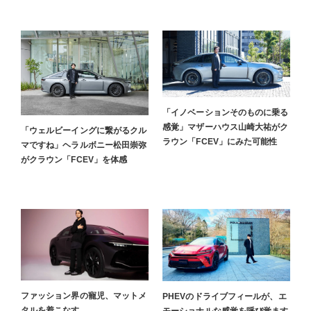
「イノベーションそのものに乗る
感覚」マザーハウス山崎大祐がク
「ウェルビーイングに繋がるクル
ラウン「FCEV」にみた可能性
マですね」ヘラルボニー松田崇弥
がクラウン「FCEV」を体感
ファッション界の寵児、マットメ
PHEVのドライブフィールが、エ
タルを着こなす
モーショナルな感覚を呼び覚ます