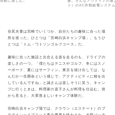
楽しむ。
妻。そんなアウトドアの達人でも、
ト）のAC外部給電システムを体験
谷尻夫妻は宮崎でいくつか、自分たちの趣味に合った場
所を巡った。ひとつは「宮崎白浜キャンプ場」。もうひ
とつは「トム・ワトソンゴルフコース」だ。
趣味に合った施設と出合える道を走るのも、ドライブの
楽しさの一つ。「僕たちはテニスやゴルフ、冬にはスノ
ーボード、夏にはサーフィン。東京を抜け出しては、な
んだか一生懸命という感じで、アクティビティに精を出
しているんですね」と誠さんは楽しそうに笑う。キャン
プに行くときは、料理家の直子さんが料理を仕込む。傍
から見ると、大変羨ましいキャンプ体験だ。
宮崎白浜キャンプ場では、クラウン（エステート）のプ
ラグインハイブリッド車の恩恵を味わえた。大型バッテ