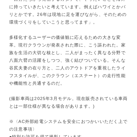
に持っていきたいと考えています。例えばハワイとかバ
リとかです。26年は現地に足を運びながら、そのための
環境づくりをしていこうと思ってます」。
多様化するユーザーの価値観に応えるための大きな変
革。現行クラウンが発表された際に、こう謳われた。家
族を生活の大切な核とし、二人がまったく異なる分野で
八面六臂の活躍をしつつ、強く結びついている。そんな
谷尻夫妻の在り方と、二人のアウトドアを重視したライ
フスタイルが、このクラウン（エステート）の走行性能
や機能性と共通するのだ。
(撮影車両は2025年3月モデル。現在販売されている車両
とは一部仕様が異なる場合があります。)
※〈AC外部給電システムを安全におつかいいただく上で
の注意事項〉
●特別な許可を得て撮影しています。