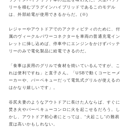
リーを積むプラグインハイブリッドであるこのモデル
は、外部給電が使用できるからだ。(※)
レジャーやアウトドアでのアクティビティのために、付
属のヴィークルパワーコネクターを車両の普通充電イン
レットに挿し込めば、停車中にエンジンをかけずバッテ
リーのみで電化製品に給電できるのだ。
「食事は炭用のグリルで食材を焼いているんですが、こ
れは便利ですね」と直子さん。「USBで動くコーヒーメ
ーカーや、バーベキューだって電気式グリルが使えるの
はかなり嬉しいです」。
谷尻夫妻のようなアウトドアに長けた人ならば、すぐに
焚き火やバーベキューコンロに火を起こせるだろう。し
かし、アウトドア初心者にとっては、“火起こし”の難易
度は高いかもしれない。