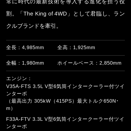
常に時代の最新技術を導入する進化を担う役
割。「The King of 4WD」として君臨し、ラン
クルブランドを牽引。
全長：
4,985
mm
全高：
1,925
mm
全幅：
1,980
mm
ホイールベース：
2,850
mm
エンジン：
V35A-FTS 3.5L V型6気筒インタークーラー付ツイ
ンターボ

（最高出力 305kW（415PS）最大トルク650N･
m）
F33A-FTV 3.3L V型6気筒インタークーラー付ツイ
ンターボ
