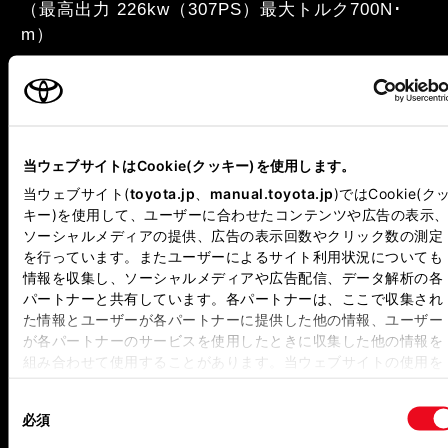
（最高出力 226kw（307PS）最大トルク700N･
m）
トランスミッション：
Direct Shift-10AT（電子制御10速オートマチッ
ク）
当ウェブサイトはCookie(クッキー)を使用します。
当ウェブサイト(
toyota.jp
、
manual.toyota.jp
)ではCookie(ク
※ZXグレードの場合
キー)を使用して、ユーザーに合わせたコンテンツや広告の表示、
ソーシャルメディアの提供、広告の表示回数やクリック数の測定
※全長は、ヒッチメンバーを装着した場合は＋30mmとなりま
を行っています。またユーザーによるサイト利用状況についても
す。
情報を収集し、ソーシャルメディアや広告配信、データ解析の各
※2025年3月時点の情報です。
パートナーと共有しています。各パートナーは、ここで収集され
た情報とユーザーが各パートナーに提供した他の情報、ユーザー
が各パートナーのサービスを使用したときに収集した他の情報を
組み合わせて使用することがあります。当ウェブサイトの使用を
続行するとCookie(クッキー)に同意したこととなります。
同
必須
意
「すべてのCookieを許可」をクリックすることで、お客様のデバ
の
イスにすべてのCookie(クッキー)が保存されることに同意したこ