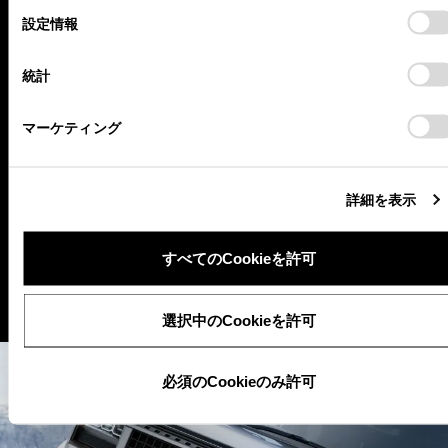
選
とになります。Cookie(クッキー)のオプトアウト、設定の変更、
設定情報
択
同意を撤回したりするにあたっては、当社の「
Cookie（クッキ
ー）情報の取り扱いについて
」をご覧ください。
統計
マーケティング
詳細を表示
“300”車種情報ページへ
すべてのCookieを許可
選択中のCookieを許可
必須のCookieのみ許可