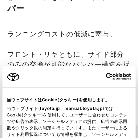
パー
ランニングコストの低減に寄与。
フロント・リヤともに、サイド部分
のみの交換が可能なバンパー構造を採
用。バンパー交換を必要とする衝突形
態の大半がコーナー部の軽衝突である
ことに注目し、交換部品費の低減を図
当ウェブサイトはCookie(クッキー)を使用します。
りました。
当ウェブサイト(
toyota.jp
、
manual.toyota.jp
)では
Cookie(クッキー)を使用して、ユーザーに合わせたコンテン
ツや広告の表示、ソーシャルメディアの提供、広告の表示回
数やクリック数の測定を行っています。またユーザーによる
サイト利用状況についても情報を収集し、ソーシャルメディ