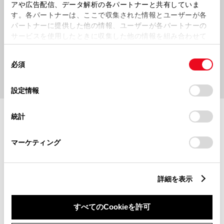
アや広告配信、データ解析の各パートナーと共有していま
す。各パートナーは、ここで収集された情報とユーザーが各
パートナーに提供した他の情報、ユーザーが各パートナーの
サービスを使用したときに収集した他の情報を組み合わせて
使用することがあります。当ウェブサイトの使用を続行する
同
とCookie(クッキー)に同意したこととなります。
必須
意
の
「すべてのCookieを許可」をクリックすることで、お客様の
選
デバイスにすべてのCookie(クッキー)が保存されることに同
設定情報
択
意したことになります。Cookie(クッキー)のオプトアウト、
設定の変更、同意を撤回したりするにあたっては、当社の
統計
「
Cookie（クッキー）情報の取り扱いについて
」をご覧くだ
メンテナンス性と省エネ性を両
さい。
マーケティング
立したランプ類
詳細を表示
ヘッドランプ・リヤコンビネーショ
すべてのCookieを許可
ンランプともに、アウターレンズの