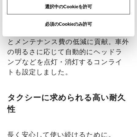
みの交換が可能な構造とすることで、
選択中のCookieを許可
レンズ破損時の交換費用の低減を図り
ました。また、省エネかつランプ寿
必須のCookieのみ許可
命の長いLEDを採用
することで燃費
＊
とメンテナンス費の低減に貢献。車外
の明るさに応じて自動的にヘッドラ
ンプなどを点灯・消灯するコンライ
トも設定しました。
タクシーに求められる高い耐久
性
長く安心して使い続けるために。