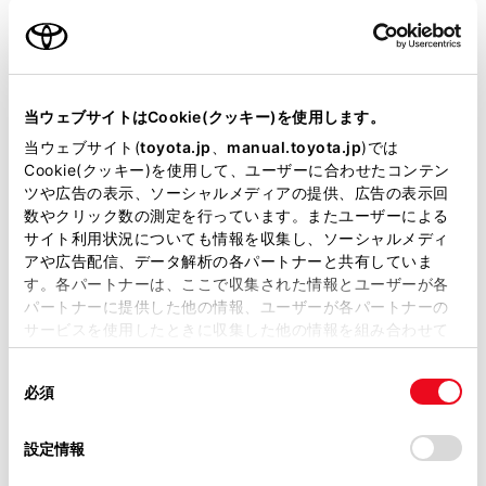
また横風などの外乱時に、走行安定性
を向上させることが期待できます。
当ウェブサイトはCookie(クッキー)を使用します。
22,880
当ウェブサイト(
toyota.jp
、
manual.toyota.jp
)では
円
1台分
（消費税抜き20,800円）
Cookie(クッキー)を使用して、ユーザーに合わせたコンテン
ツや広告の表示、ソーシャルメディアの提供、広告の表示回
数やクリック数の測定を行っています。またユーザーによる
保証
トヨタ純正用品：3年間6万
サイト利用状況についても情報を収集し、ソーシャルメディ
アや広告配信、データ解析の各パートナーと共有していま
km
す。各パートナーは、ここで収集された情報とユーザーが各
パートナーに提供した他の情報、ユーザーが各パートナーの
サービスを使用したときに収集した他の情報を組み合わせて
使用することがあります。当ウェブサイトの使用を続行する
同
とCookie(クッキー)に同意したこととなります。
必須
意
WEBカタログ
の
「すべてのCookieを許可」をクリックすることで、お客様の
選
デバイスにすべてのCookie(クッキー)が保存されることに同
設定情報
択
意したことになります。Cookie(クッキー)のオプトアウト、
よくあるご質問