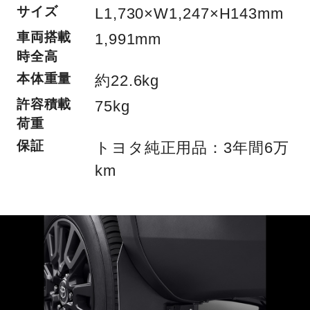
サイズ
L1,730×W1,247×H143mm
車両搭載
1,991mm
時全高
本体重量
約22.6kg
許容積載
75kg
荷重
保証
トヨタ純正用品：3年間6万
km