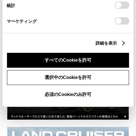
設定の変更、同意を撤回したりするにあたっては、当社の
統計
「
Cookie（クッキー）情報の取り扱いについて
」をご覧くだ
さい。
仕様・諸元
マーケティング
操作ガイド
詳細を表示
すべてのCookieを許可
選択中のCookieを許可
必須のCookieのみ許可