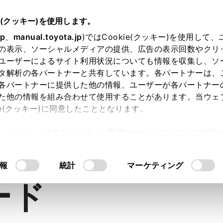
e(クッキー)を使用します。
jp
、
manual.toyota.jp
)ではCookie(クッキー)を使用して
の表示、ソーシャルメディアの提供、広告の表示回数やクリ
ユーザーによるサイト利用状況についても情報を収集し、ソ
タ解析の各パートナーと共有しています。各パートナーは、
各パートナーに提供した他の情報、ユーザーが各パートナー
た他の情報を組み合わせて使用することがあります。当ウェ
ie(クッキー)に同意したこととなります。
許可」をクリックすることで、お客様のデバイスにすべてのCook
内空間
走行性能
安全性能
コネ
意したことになります。Cookie(クッキー)のオプトアウト
るにあたっては、当社の「
Cookie（クッキー）情報の取り
報
統計
マーケティング
ード