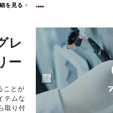
細を見る
グレ
リー
prev
ることが
イテムな
ら取り付