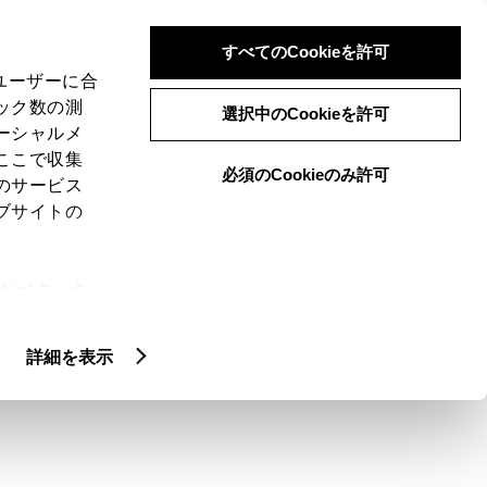
検索
メニュー
ログイン
すべてのCookieを許可
、ユーザーに合
ック数の測
選択中のCookieを許可
ーシャルメ
ここで収集
必須のCookieのみ許可
のサービス
ブサイトの
ie(クッキ
クティッド
カスタマイズカー
アッ
、設定の変
扱いについ
詳細を表示