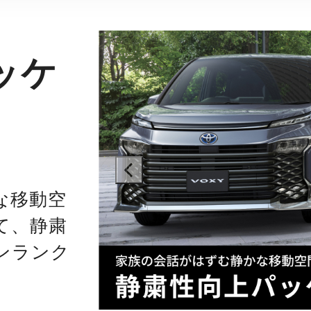
ッケ
prev
な移動空
て、静粛
ンランク