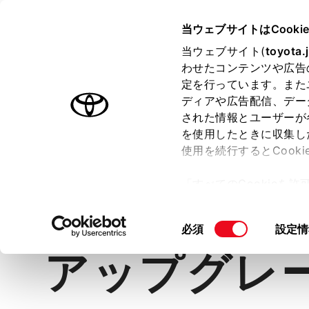
TOYOTA
当ウェブサイトはCooki
当ウェブサイト(
toyota.
わせたコンテンツや広告
ラインアップ
オーナーサポート
トピックス
定を行っています。また
ディアや広告配信、デー
ノア
された情報とユーザーが
を使用したときに収集し
使用を続行するとCook
「すべてのCookieを
価格・グレード
デザイン
室
ー)が保存されることに同
更、同意を撤回したりす
同
必須
設定情
て
」をご覧ください。
意
アップグレ
の
選
択