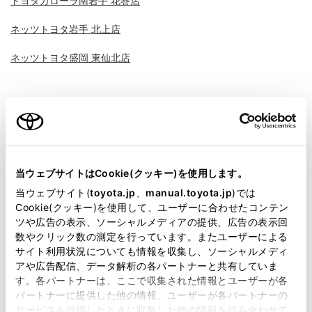
トヨタカローラ南岩手 花巻店
ネッツトヨタ岩手 北上店
ネッツトヨタ盛岡 東仙北店
宮城県
宮城トヨタ自動車 MTG石巻
当ウェブサイトはCookie(クッキー)を使用します。
当ウェブサイト(
toyota.jp
、
manual.toyota.jp
)では
宮城トヨタ自動車 MTG苦竹
Cookie(クッキー)を使用して、ユーザーに合わせたコンテン
ツや広告の表示、ソーシャルメディアの提供、広告の表示回
宮城トヨタ自動車 カローラ石巻
数やクリック数の測定を行っています。またユーザーによる
サイト利用状況についても情報を収集し、ソーシャルメディ
ネッツトヨタ仙台 日の出店
アや広告配信、データ解析の各パートナーと共有していま
ネッツトヨタ仙台 古川店
す。各パートナーは、ここで収集された情報とユーザーが各
パートナーに提供した他の情報、ユーザーが各パートナーの
サービスを使用したときに収集した他の情報を組み合わせて