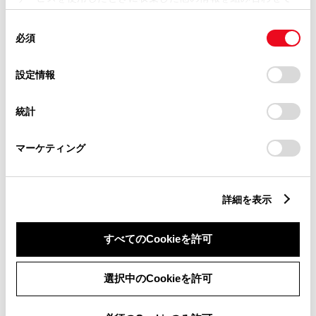
使用することがあります。当ウェブサイトの使用を続行する
同
とCookie(クッキー)に同意したこととなります。
必須
意
秋田県
の
「すべてのCookieを許可」をクリックすることで、お客様の
選
デバイスにすべてのCookie(クッキー)が保存されることに同
設定情報
秋田トヨタ自動車 仁井田店
択
意したことになります。Cookie(クッキー)のオプトアウト、
設定の変更、同意を撤回したりするにあたっては、当社の
秋田トヨペット 秋田店
統計
「
Cookie（クッキー）情報の取り扱いについて
」をご覧くだ
さい。
トヨタカローラ秋田 秋田南店
マーケティング
ネッツトヨタ秋田 臨海本店
詳細を表示
すべてのCookieを許可
山形県
トヨタカローラ山形 大野目店
選択中のCookieを許可
トヨタカローラ山形 みどり町店