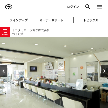
TOYOTA
検索
メニュ
ログイン
ラインアップ
オーナーサポート
トピックス
ローカルナビゲーション
トヨタカローラ青森株式会社
つくだ店