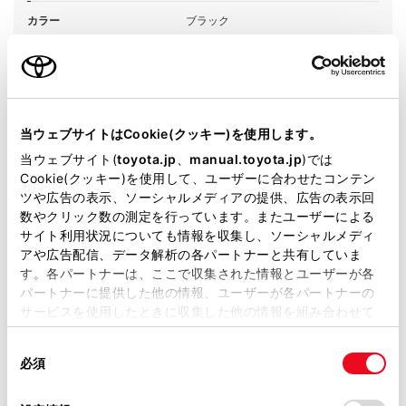
カラー
ブラック
エンジンタイプ
ハイブリッド
駆動方式
E-Four
当ウェブサイトはCookie(クッキー)を使用します。
試乗予約
当ウェブサイト(
toyota.jp
、
manual.toyota.jp
)では
Cookie(クッキー)を使用して、ユーザーに合わせたコンテン
ツや広告の表示、ソーシャルメディアの提供、広告の表示回
数やクリック数の測定を行っています。またユーザーによる
サイト利用状況についても情報を収集し、ソーシャルメディ
アや広告配信、データ解析の各パートナーと共有していま
施設情報・サービス
す。各パートナーは、ここで収集された情報とユーザーが各
パートナーに提供した他の情報、ユーザーが各パートナーの
サービスを使用したときに収集した他の情報を組み合わせて
使用することがあります。当ウェブサイトの使用を続行する
同
とCookie(クッキー)に同意したこととなります。
必須
意
の
「すべてのCookieを許可」をクリックすることで、お客様の
選