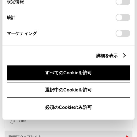
デバイスにすべてのCookie(クッキー)が保存されることに同
設定情報
択
意したことになります。Cookie(クッキー)のオプトアウト、
設定の変更、同意を撤回したりするにあたっては、当社の
統計
「
Cookie（クッキー）情報の取り扱いについて
」をご覧くだ
さい。
マーケティング
詳細を表示
新車
サービス
軽自動車
すべてのCookieを許可
バリアフリー/フラットフロ
キッズルーム
ア
バリアフリー/多目的駐車場
WiFi
選択中のCookieを許可
G-Station
自動洗車機
車検・整備・メンテナンス取
AED
扱店
必須のCookieのみ許可
ベビーシート（おむつ交換用
WAX洗車
シート）
pipit
販売店ウェブサイト