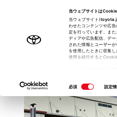
TOYOTA
当ウェブサイトはCooki
当ウェブサイト(
toyota.
わせたコンテンツや広告
ラインアップ
オーナーサポート
トピックス
定を行っています。また
ディアや広告配信、デー
された情報とユーザーが
店舗トップ
を使用したときに収集し
使用を続行するとCook
トヨタカローラ愛知株式会
「すべてのCookieを
ー)が保存されることに同
更、同意を撤回したりす
同
必須
設定情
て
」をご覧ください。
意
の
選
択