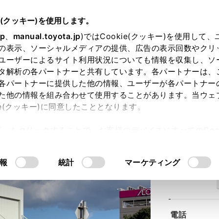
e(クッキー)を使用します。
jp
、
manual.toyota.jp
)ではCookie(クッキー)を使用して
の表示、ソーシャルメディアの提供、広告の表示回数やクリ
ユーザーによるサイト利用状況についても情報を収集し、ソ
タ解析の各パートナーと共有しています。各パートナーは、
各パートナーに提供した他の情報、ユーザーが各パートナー
た他の情報を組み合わせて使用することがあります。当ウェ
ie(クッキー)に同意したこととなります。
社
扶桑マイカーセンター
許可」をクリックすることで、お客様のデバイスにすべてのCook
意したことになります。Cookie(クッキー)のオプトアウト
るにあたっては、当社の「
Cookie（クッキー）情報の取り
報
統計
マーケティング
住所
電話