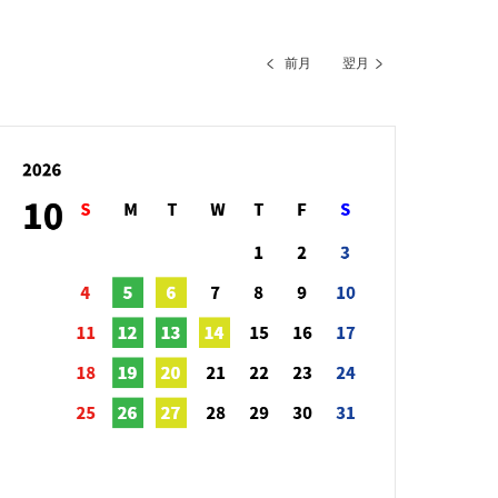
前月
翌月