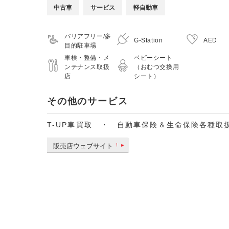
中古車
サービス
軽自動車
バリアフリー/多
G-Station
AED
目的駐車場
車検・整備・メ
ベビーシート
ンテナンス取扱
（おむつ交換用
店
シート）
その他のサービス
T-UP車買取 ・ 自動車保険＆生命保険各種取
販売店ウェブサイト