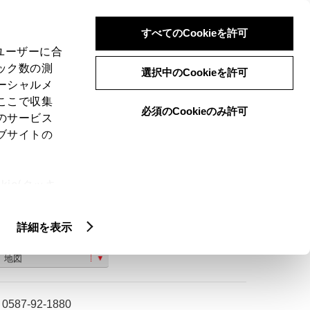
検索
メニュー
ログイン
すべてのCookieを許可
、ユーザーに合
ック数の測
選択中のCookieを許可
ーシャルメ
ここで収集
必須のCookieのみ許可
のサービス
ご購入相談
ブサイトの
ie(クッキ
、設定の変
扱いについ
詳細を表示
丹羽郡扶桑町南山名高塚５−３
地図
0587-92-1880