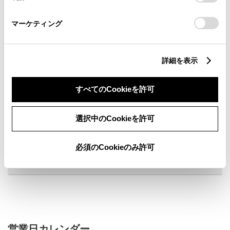
さい。
マーケティング
詳細を表示
新車
サービス
軽自動車
すべてのCookieを許可
車検・整備・メンテナンス取
フリードリンク
扱店
ベビーシート（おむつ交換用
新車取扱店
シート）
選択中のCookieを許可
au Wi-Fiスポット
au取扱店
充電スタンド(G-station)
USB・コンセントあり
必須のCookieのみ許可
販売店ウェブサイト
営業日カレンダー