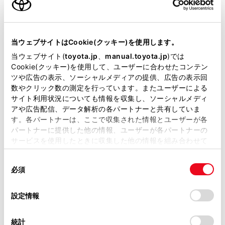
エンジンタイプ
ガソリン
駆動方式
2WD FF
当ウェブサイトはCookie(クッキー)を使用します。
当ウェブサイト(
toyota.jp
、
manual.toyota.jp
)では
Cookie(クッキー)を使用して、ユーザーに合わせたコンテン
試乗予約
ツや広告の表示、ソーシャルメディアの提供、広告の表示回
数やクリック数の測定を行っています。またユーザーによる
サイト利用状況についても情報を収集し、ソーシャルメディ
アや広告配信、データ解析の各パートナーと共有していま
施設情報・サービス
す。各パートナーは、ここで収集された情報とユーザーが各
パートナーに提供した他の情報、ユーザーが各パートナーの
サービスを使用したときに収集した他の情報を組み合わせて
使用することがあります。当ウェブサイトの使用を続行する
同
とCookie(クッキー)に同意したこととなります。
必須
意
の
「すべてのCookieを許可」をクリックすることで、お客様の
選
デバイスにすべてのCookie(クッキー)が保存されることに同
設定情報
択
意したことになります。Cookie(クッキー)のオプトアウト、
設定の変更、同意を撤回したりするにあたっては、当社の
統計
「
Cookie（クッキー）情報の取り扱いについて
」をご覧くだ