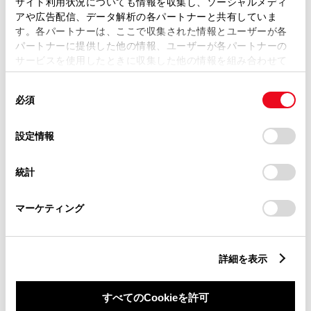
サイト利用状況についても情報を収集し、ソーシャルメディ
アや広告配信、データ解析の各パートナーと共有していま
す。各パートナーは、ここで収集された情報とユーザーが各
パートナーに提供した他の情報、ユーザーが各パートナーの
サービスを使用したときに収集した他の情報を組み合わせて
使用することがあります。当ウェブサイトの使用を続行する
同
とCookie(クッキー)に同意したこととなります。
必須
意
の
「すべてのCookieを許可」をクリックすることで、お客様の
選
デバイスにすべてのCookie(クッキー)が保存されることに同
設定情報
択
意したことになります。Cookie(クッキー)のオプトアウト、
設定の変更、同意を撤回したりするにあたっては、当社の
新車
ウェルキャブステーション
サービス
軽自動車
統計
「
Cookie（クッキー）情報の取り扱いについて
」をご覧くだ
さい。
バリアフリー/多目的駐車場
バリアフリー/多目的トイレ
マーケティング
フリードリンク
自動洗車機
車検・整備・メンテナンス取
福祉車両展示店
扱店
ベビーシート（おむつ交換用
介助専門士のいるお店
詳細を表示
シート）
新車取扱店
au Wi-Fiスポット
PiPit設置店
au取扱店
すべてのCookieを許可
エコノパーク（立体展示）設