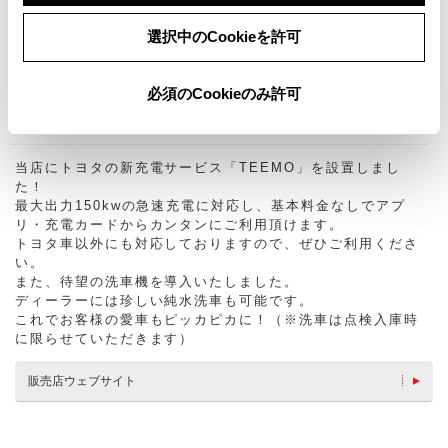
充電スタンド(G-station)
置店
Welcab STATION
USB・コンセントあり
選択中のCookieを許可
キッズコーナー
おむつ交換用シート
携帯充電可
急速充電器（TEEMO）
必須のCookieのみ許可
その他のサービス
当店にトヨタの新充電サービス「TEEMO」を設置しまし
た！
最大出力150kwの急速充電に対応し、基本料金なしでアプ
リ・充電カードからカンタンにご利用頂けます。
トヨタ車以外にも対応しておりますので、ぜひご利用くださ
い。
また、待望の洗車機を導入いたしました。
ディーラーには珍しい純水洗車も可能です。
これでお客様の愛車もピッカピカに！（※洗車は点検入庫時
に限らせていただきます）
販売店ウェブサイト