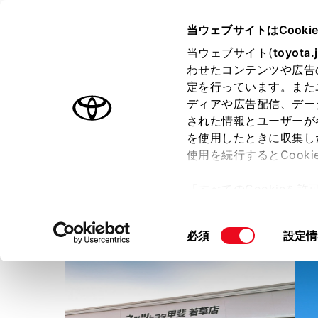
TOYOTA
当ウェブサイトはCooki
当ウェブサイト(
toyota.
わせたコンテンツや広告
ラインアップ
オーナーサポート
トピックス
定を行っています。また
ディアや広告配信、デー
された情報とユーザーが
店舗トップ
スタッフ紹介
ショップブログ
を使用したときに収集し
使用を続行するとCook
ネッツトヨタ甲斐株式会社
「すべてのCookieを
ー)が保存されることに同
更、同意を撤回したりす
同
必須
設定情
て
」をご覧ください。
意
の
選
択