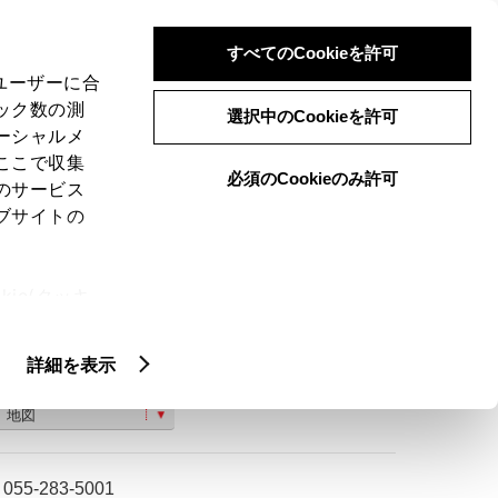
検索
メニュー
ログイン
すべてのCookieを許可
、ユーザーに合
ック数の測
選択中のCookieを許可
ーシャルメ
ここで収集
必須のCookieのみ許可
のサービス
ご購入相談
ブサイトの
ie(クッキ
、設定の変
扱いについ
詳細を表示
南アルプス市浅原 ３５１−２
地図
055-283-5001