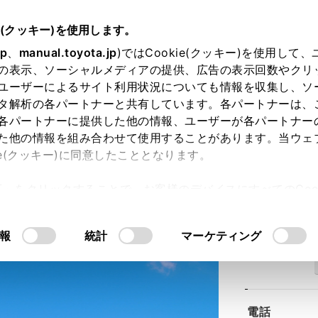
e(クッキー)を使用します。
jp
、
manual.toyota.jp
)ではCookie(クッキー)を使用して
の表示、ソーシャルメディアの提供、広告の表示回数やクリ
ユーザーによるサイト利用状況についても情報を収集し、ソ
タ解析の各パートナーと共有しています。各パートナーは、
各パートナーに提供した他の情報、ユーザーが各パートナー
た他の情報を組み合わせて使用することがあります。当ウェ
ie(クッキー)に同意したこととなります。
若草店
許可」をクリックすることで、お客様のデバイスにすべてのCook
意したことになります。Cookie(クッキー)のオプトアウト
るにあたっては、当社の「
Cookie（クッキー）情報の取り
報
統計
マーケティング
住所
電話