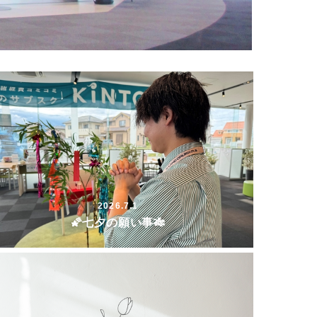
2026.7.1
🌠七夕の願い事🎋