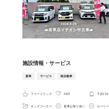
2026.5.29
🚙若草店イチオシ中古車🚙
施設情報・サービス
新車
サービス
軽自動車
フリードリンク
AED
子供11
キッズコーナー
新車お取り扱い
カーリ