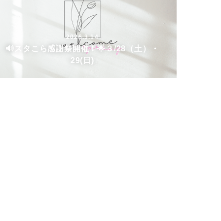
2026.3.14
🔊スタこら感謝祭開催！🌟３/28（土）・
29(日)