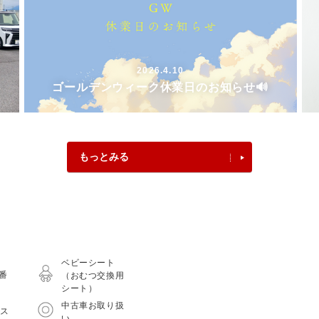
2026.4.10
ゴールデンウィーク休業日のお知らせ🔊
もっとみる
ベビーシート
0番
（おむつ交換用
シート）
中古車お取り扱
ース
い