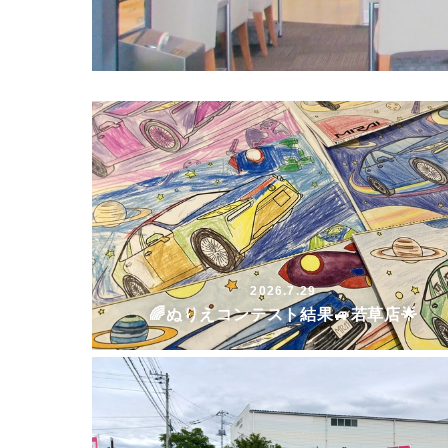
2026.7.29
🌈ぬりえコンテスト結果🚙若草店🌟