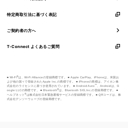
特定商取引法に基づく表記
ご契約者の方へ
T-Connect よくあるご質問
®
Wi-Fi
は、Wi-Fi Allianceの登録商標です。
Apple CarPlay、iPhoneは、米国お
よび他の国々で登録されたApple Inc.の商標です。
iPhoneの商標は、アイホン株
™
式会社のライセンスに基づき使用されています。
Android Auto
、Androidは、G
®
oogle LLCの商標です。
Bluetooth
は、Bluetooth SIG,Inc.の登録商標です。
®
ヘルプネット
は株式会社日本緊急通報サービスの登録商標です。
QRコードは、株
式会社デンソーウェーブの登録商標です。