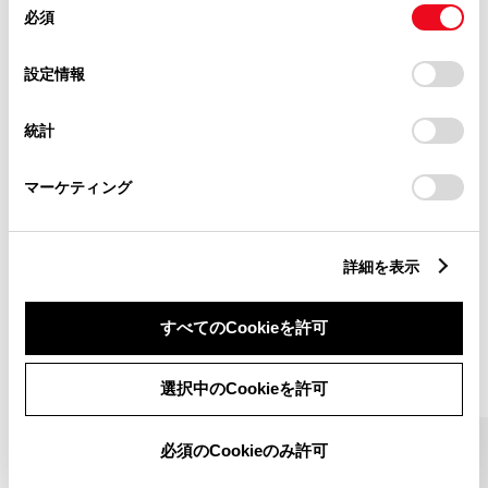
とCookie(クッキー)に同意したこととなります。
必須
意
の
「すべてのCookieを許可」をクリックすることで、お客様の
選
デバイスにすべてのCookie(クッキー)が保存されることに同
設定情報
択
意したことになります。Cookie(クッキー)のオプトアウト、
よくあるご質問
設定の変更、同意を撤回したりするにあたっては、当社の
統計
「
Cookie（クッキー）情報の取り扱いについて
」をご覧くだ
マイカーSecurity、マイカーサーチ、マイカーサーチ
さい。
Plusについて、よくご質問いただく内容をまとめまし
マーケティング
た。
詳しくはこちら
詳細を表示
すべてのCookieを許可
ピックアップ
選択中のCookieを許可
必須のCookieのみ許可