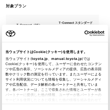
対象プラン
T-Connect スタンダード
T-Connect（25）
（22）
T-Connect エントリー
T-Connect スタンダード
（22）
当ウェブサイトはCookie(クッキー)を使用します。
当ウェブサイト(
toyota.jp
、
manual.toyota.jp
)では
Cookie(クッキー)を使用して、ユーザーに合わせたコンテン
T-Connect エントリー
T-Connect for CROWN
ツや広告の表示、ソーシャルメディアの提供、広告の表示回
数やクリック数の測定を行っています。またユーザーによる
サイト利用状況についても情報を収集し、ソーシャルメディ
T-Connect DCMパッケ
T-Connect DCM単体
アや広告配信、データ解析の各パートナーと共有していま
ージ
す。各パートナーは、ここで収集された情報とユーザーが各
パートナーに提供した他の情報、ユーザーが各パートナーの
サービスを使用したときに収集した他の情報を組み合わせて
契約プラン・料金について
使用することがあります。当ウェブサイトの使用を続行する
T-Connectのお申し込み方法について
同