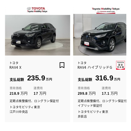
トヨタ
トヨタ
RAV4 X
RAV4 ハイブリッドG
235.9
316.9
支払総額
万円
支払総額
万円
車両価格
諸費用
車両価格
諸費用
万円
万円
万円
万円
218.9
17
299.8
17.1
定期点検整備付、ロングラン保証付
定期点検整備付、ロングラン保証付、
イブリッド保証付
トヨタモビリティ東京
江戸川中央店
トヨタモビリティ東京
井荻店