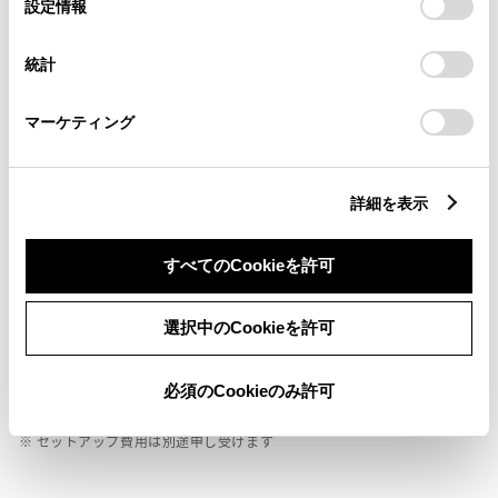
選
デバイスにすべてのCookie(クッキー)が保存されることに同
設定情報
択
意したことになります。Cookie(クッキー)のオプトアウト、
設定の変更、同意を撤回したりするにあたっては、当社の
統計
ABS
「
Cookie（クッキー）情報の取り扱いについて
」をご覧くだ
さい。
マーケティング
横滑防止装置
詳細を表示
キーレス
：ｽﾏｰﾄｷ-
すべてのCookieを許可
選択中のCookieを許可
リモコンスターター
必須のCookieのみ許可
ETC
※ セットアップ費用は別途申し受けます