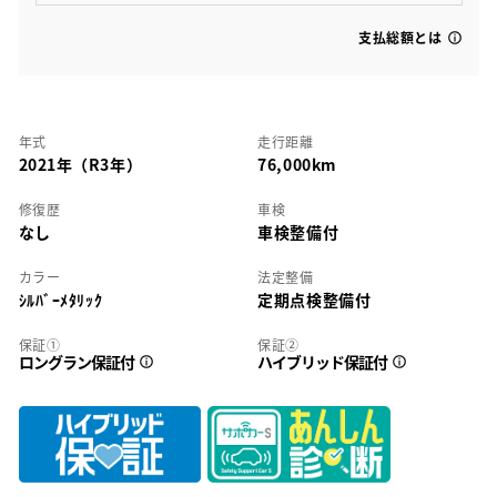
支払総額とは
年式
走行距離
2021年（R3年）
76,000km
修復歴
車検
なし
車検整備付
カラー
法定整備
ｼﾙﾊﾞｰﾒﾀﾘｯｸ
定期点検整備付
保証①
保証②
ロングラン保証付
ハイブリッド保証付