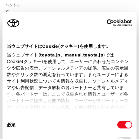
ハンドル
右
当ウェブサイトはCookie(クッキー)を使用します。
当ウェブサイト(
toyota.jp
、
manual.toyota.jp
)では
装備・仕様
Cookie(クッキー)を使用して、ユーザーに合わせたコンテン
ツや広告の表示、ソーシャルメディアの提供、広告の表示回
装備説明/用語解説
数やクリック数の測定を行っています。またユーザーによる
サイト利用状況についても情報を収集し、ソーシャルメディ
アや広告配信、データ解析の各パートナーと共有していま
基本装備
す。各パートナーは、ここで収集された情報とユーザーが各
パートナーに提供した他の情報、ユーザーが各パートナーの
サービスを使用したときに収集した他の情報を組み合わせて
使用することがあります。当ウェブサイトの使用を続行する
パワステ
同
とCookie(クッキー)に同意したこととなります。
必須
意
の
「すべてのCookieを許可」をクリックすることで、お客様の
パワーウィンドウ