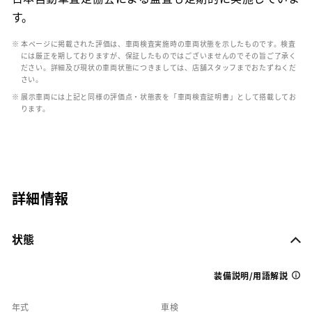
す。
※ 本ページに掲載された評価は、車両検査実施時の車両状態を示したものです。検査
には厳正を期しておりますが、保証したものではございませんのでその旨ご了承く
ださい。詳細及び現状の車両状態につきましては、店舗スタッフまでおたずねくだ
さい。
※ 展示車両には上記と同様の評価点・状態表を「車両検査証明書」として搭載してお
ります。
詳細情報
状態
装備説明/用語解説
年式
車検