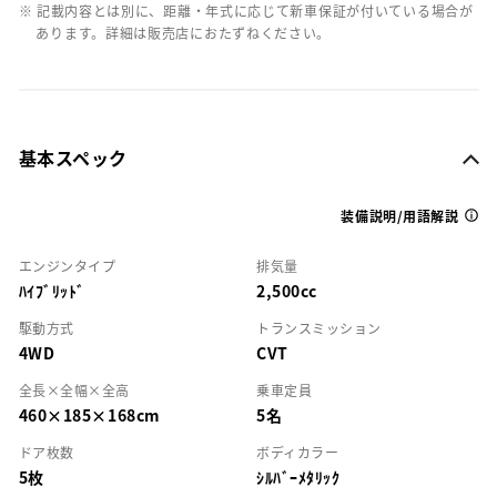
※ 記載内容とは別に、距離・年式に応じて新車保証が付いている場合が
あります。詳細は販売店におたずねください。
基本スペック
装備説明/用語解説
エンジンタイプ
排気量
ﾊｲﾌﾞﾘｯﾄﾞ
2,500cc
駆動方式
トランスミッション
4WD
CVT
全長×全幅×全高
乗車定員
460×185×168cm
5名
ドア枚数
ボディカラー
5枚
ｼﾙﾊﾞｰﾒﾀﾘｯｸ