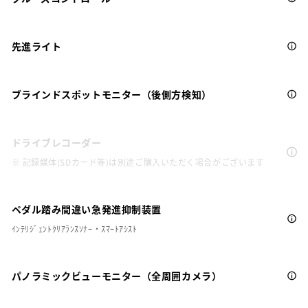
先進ライト
ブラインドスポットモニター（後側方検知）
ドライブレコーダー
※ 記録媒体(SDカード等)は別途ご購入いただく場合がございます
ペダル踏み間違い急発進抑制装置
ｲﾝﾃﾘｼﾞｪﾝﾄｸﾘｱﾗﾝｽｿﾅｰ・ｽﾏｰﾄｱｼｽﾄ
パノラミックビューモニター（全周囲カメラ）