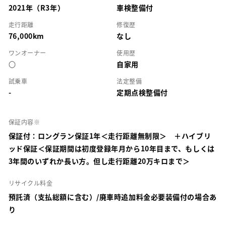
2021年（R3年）
車検整備付
走行距離
修復歴
76,000km
なし
ワンオーナー
使用歴
○
自家用
試乗車
法定整備
-
定期点検整備付
保証内容※
保証付：ロングラン保証1年＜走行距離無制限＞ ＋ハイブリ
ッド保証＜保証期間は初度登録年月から10年目まで、もしくは
3年間のいずれか長い方。但し走行距離20万キロまで＞
リサイクル料金
預託済（支払総額に含む）/廃車時追加料金必要装備付の場合あ
り