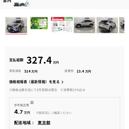
室内
327.4
支払総額
314
13.4
車両価格
諸費用
価格相場表（最新情報）を見る
※価格は展示店にて8月登録の場合
※消費税10%込み
参考輸送費
4
.7
※販売店にご確認ください
配送地域：
東京都