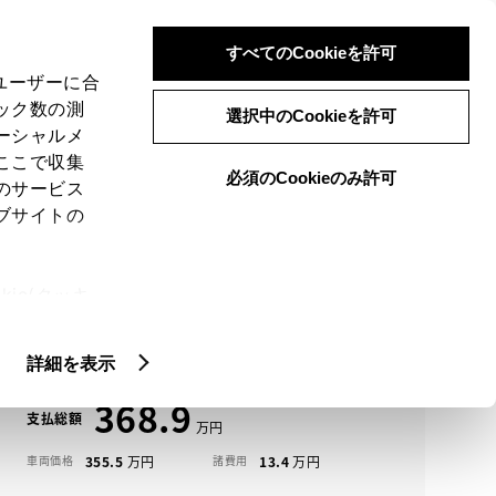
検索
メニュー
ログイン
すべてのCookieを許可
、ユーザーに合
ック数の測
選択中のCookieを許可
ーシャルメ
ここで収集
必須のCookieのみ許可
メニュー
のサービス
ブサイトの
域
未設定
ie(クッキ
アイコンについて
、設定の変
ハリアー中古車一覧
扱いについ
詳細を表示
368.9
支払総額
355.5
13.4
車両価格
諸費用