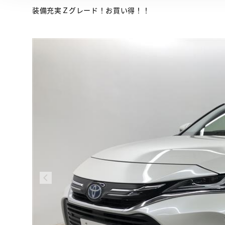
装備充実Ｚグレード！お買い得！！
 とは