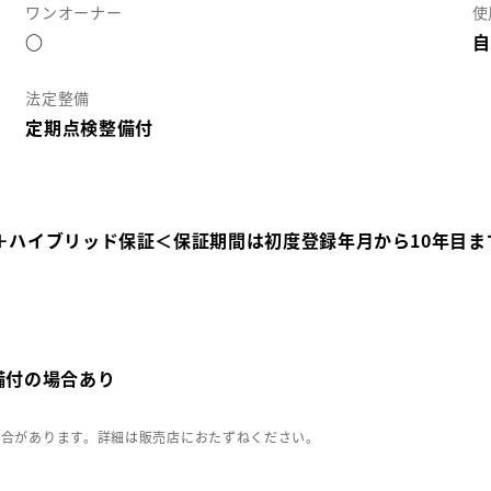
ワンオーナー
使
○
自
法定整備
定期点検整備付
＋ハイブリッド保証＜保証期間は初度登録年月から10年目ま
備付の場合あり
場合があります。詳細は販売店におたずねください。