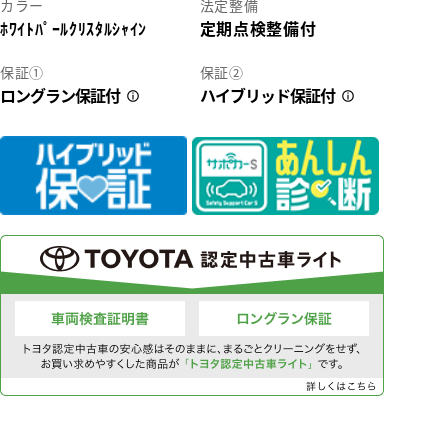
カラー
法定整備
3
ﾎﾜｲﾄﾊﾟｰﾙｸﾘｽﾀﾙｼｬｲﾝ
定期点検整備付
38
保証①
保証②
ロングラン保証付
ハイブリッド保証付