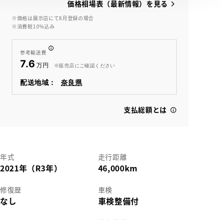
価格相場表（最新情報）を見る
※価格は展示店にて8月登録の場合
※消費税10%込み
参考輸送費
7.6
※販売店にご確認ください
配送地域：
奈良県
支払総額とは
年式
走行距離
2021年（R3年）
46,000km
修復歴
車検
なし
車検整備付