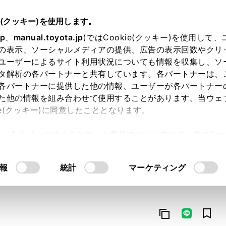
e(クッキー)を使用します。
jp
、
manual.toyota.jp
)ではCookie(クッキー)を使用して
の表示、ソーシャルメディアの提供、広告の表示回数やクリ
ユーザーによるサイト利用状況についても情報を収集し、ソ
タ解析の各パートナーと共有しています。各パートナーは、
各パートナーに提供した他の情報、ユーザーが各パートナー
た他の情報を組み合わせて使用することがあります。当ウェ
オンライン購入
お気に入り
保存した見積り
閲覧履歴
お住まいの地
ie(クッキー)に同意したこととなります。
許可」をクリックすることで、お客様のデバイスにすべてのCook
意したことになります。Cookie(クッキー)のオプトアウト
るにあたっては、当社の「
Cookie（クッキー）情報の取り
報
統計
マーケティング