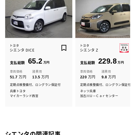
トヨタ
トヨタ
シエンタ DICE
シエンタ Z
65.2
229.8
支払総額
万円
支払総額
万円
車両価格
諸費用
車両価格
諸費用
万円
万円
万円
万円
51.7
13.5
220
9.8
定期点検整備付、ロングラン保証付
定期点検整備付、ロングラン保証付
兵庫トヨタ
ネッツ兵庫
マイカーランド西宮
加古川Ｕ－Ｃａｒセンター
シエンタの関連記事