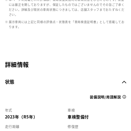
には厳正を期しておりますが、保証したものではございませんのでその旨ご了承く
ださい。詳細及び現状の車両状態につきましては、店舗スタッフまでおたずねくだ
さい。
※ 展示車両には上記と同様の評価点・状態表を「車両検査証明書」として搭載してお
ります。
詳細情報
状態
装備説明/用語解説
年式
車検
2023年（R5年）
車検整備付
走行距離
修復歴