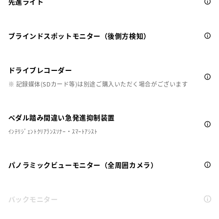
先進ライト
ブラインドスポットモニター（後側方検知）
ドライブレコーダー
※ 記録媒体(SDカード等)は別途ご購入いただく場合がございます
ペダル踏み間違い急発進抑制装置
ｲﾝﾃﾘｼﾞｪﾝﾄｸﾘｱﾗﾝｽｿﾅｰ・ｽﾏｰﾄｱｼｽﾄ
パノラミックビューモニター（全周囲カメラ）
バックモニター