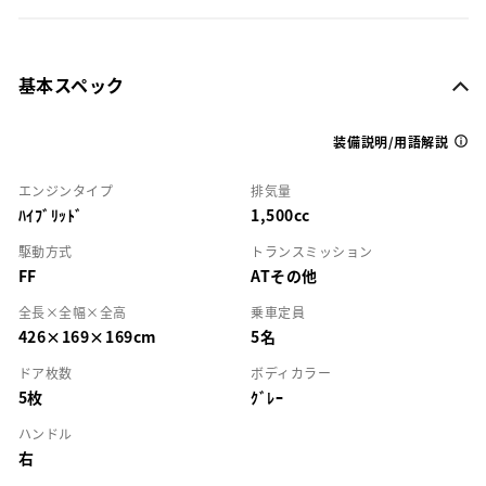
基本スペック
装備説明/用語解説
エンジンタイプ
排気量
ﾊｲﾌﾞﾘｯﾄﾞ
1,500cc
駆動方式
トランスミッション
FF
ATその他
全長×全幅×全高
乗車定員
426×169×169cm
5名
ドア枚数
ボディカラー
5枚
ｸﾞﾚｰ
ハンドル
右