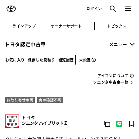
TOYOTA
検索
メニュ
ログイン
ラインアップ
オーナーサポート
トピックス
トヨタ認定中古車
メニュー
未設定
お気に入り
保存した見積り
閲覧履歴
アイコンについて
シエンタ中古車一覧
トヨタ
シエンタ ハイブリッド Z
クレジット大歓迎！頭金０円！オールローン７２回ＯＫ！