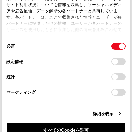
サイト利用状況についても情報を収集し、ソーシャルメディ
アや広告配信、データ解析の各パートナーと共有していま
す。各パートナーは、ここで収集された情報とユーザーが各
横滑防止装置
パートナーに提供した他の情報、ユーザーが各パートナーの
サービスを使用したときに収集した他の情報を組み合わせて
使用することがあります。当ウェブサイトの使用を続行する
キーレス
同
とCookie(クッキー)に同意したこととなります。
必須
意
：ｽﾏｰﾄｷ-
の
「すべてのCookieを許可」をクリックすることで、お客様の
選
デバイスにすべてのCookie(クッキー)が保存されることに同
設定情報
択
意したことになります。Cookie(クッキー)のオプトアウト、
リモコンスターター
設定の変更、同意を撤回したりするにあたっては、当社の
統計
「
Cookie（クッキー）情報の取り扱いについて
」をご覧くだ
さい。
ETC
マーケティング
※ セットアップ費用は別途申し受けます
詳細を表示
すべてのCookieを許可