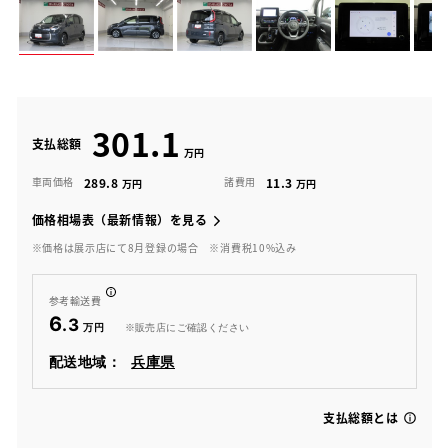
301.1
支払総額
289.8
11.3
車両価格
諸費用
価格相場表（最新情報）を見る
※価格は展示店にて8月登録の場合
※消費税10%込み
参考輸送費
6
.3
※販売店にご確認ください
配送地域：
兵庫県
支払総額とは