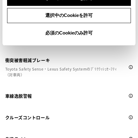
安全装置・運転サポート
選択中のCookieを許可
サポカー
必須のCookieのみ許可
サポカーS
衝突被害軽減ブレーキ
Toyota Safety Sense・Lexus Safety Systemのﾌﾟﾘｸﾗｯｼｭｾｰﾌﾃｨ
（対車両）
車線逸脱警報
クルーズコントロール