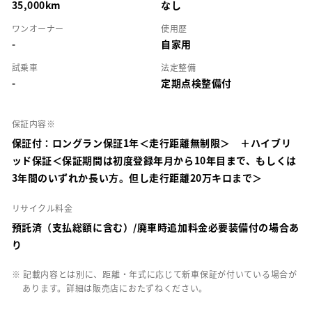
35,000km
なし
ワンオーナー
使用歴
-
自家用
試乗車
法定整備
-
定期点検整備付
保証内容※
保証付：ロングラン保証1年＜走行距離無制限＞ ＋ハイブリ
ッド保証＜保証期間は初度登録年月から10年目まで、もしくは
3年間のいずれか長い方。但し走行距離20万キロまで＞
リサイクル料金
預託済（支払総額に含む）/廃車時追加料金必要装備付の場合あ
り
※ 記載内容とは別に、距離・年式に応じて新車保証が付いている場合が
あります。詳細は販売店におたずねください。