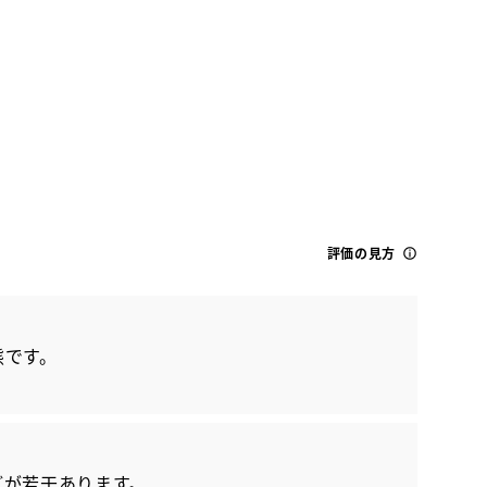
評価の見方
トヨタ
クラウン クロスオーバー Gアドバ
態です。
どが若干あります。