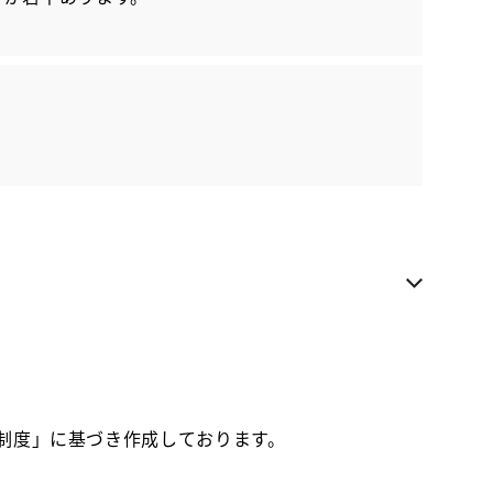
各種お問い合わせ
お気に入り追加
栃木トヨタ U-Car佐野店
県内への販売に限らせていただきます
お電話でのお問い合わせ
0283-27-2213
価制度」に基づき作成しております。