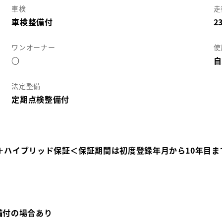
車検
走
車検整備付
2
ワンオーナー
使
○
自
法定整備
定期点検整備付
＋ハイブリッド保証＜保証期間は初度登録年月から10年目ま
備付の場合あり