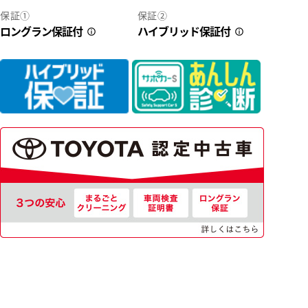
保証①
保証②
ロングラン保証付
ハイブリッド保証付
2
34