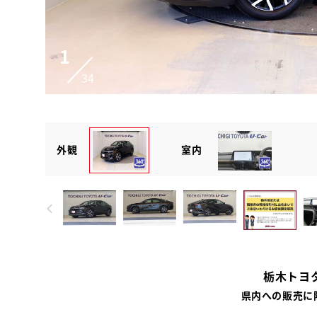
1
34
外観
室内
栃木トヨタ
県内への販売に