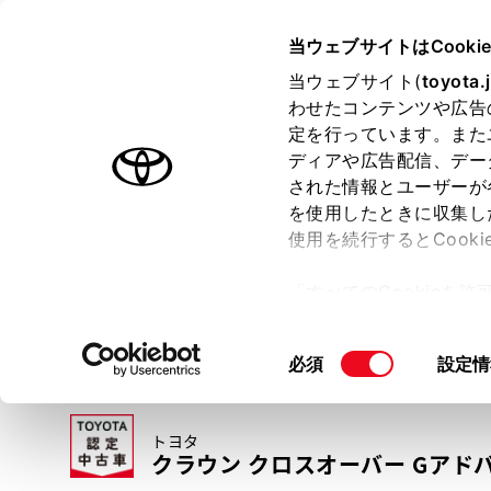
TOYOTA
当ウェブサイトはCooki
当ウェブサイト(
toyota.
わせたコンテンツや広告
ラインアップ
オーナーサポート
トピックス
定を行っています。また
ディアや広告配信、デー
トヨタ認定中古車
された情報とユーザーが
を使用したときに収集し
中古車を探す
トヨタ認定中古車の魅力
3つの買い方
使用を続行するとCook
「すべてのCookieを
ー)が保存されることに同
更、同意を撤回したりす
同
必須
設定情
て
」をご覧ください。
意
の
トヨタ
選
クラウン クロスオーバー Gアド
択