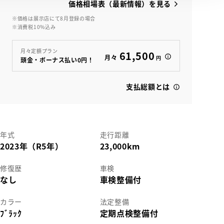
価格相場表（最新情報）を見る
※価格は展示店にて8月登録の場合
※消費税10%込み
View
月々定額プラン
61,500
月々
円
頭金・ボーナス払い0円！
支払総額とは
年式
走行距離
2023年（R5年）
23,000km
修復歴
車検
なし
車検整備付
カラー
法定整備
ﾌﾞﾗｯｸ
定期点検整備付