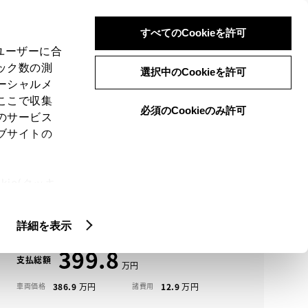
検索
メニュー
ログイン
すべてのCookieを許可
、ユーザーに合
ック数の測
選択中のCookieを許可
ーシャルメ
ここで収集
必須のCookieのみ許可
メニュー
のサービス
ブサイトの
域
未設定
ie(クッキ
アイコンについて
、設定の変
クラウン クロスオーバー中古車一覧
扱いについ
詳細を表示
399.8
支払総額
386.9
12.9
車両価格
諸費用