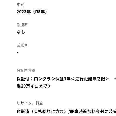
年式
2023年（R5年）
修復歴
なし
試乗車
-
保証内容※
保証付：ロングラン保証1年＜走行距離無制限＞ 
離20万キロまで＞
リサイクル料金
預託済（支払総額に含む）/廃車時追加料金必要装