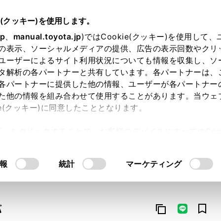
e(クッキー)を使用します。
jp
、
manual.toyota.jp
)ではCookie(クッキー)を使用して
の表示、ソーシャルメディアの提供、広告の表示回数やクリ
ユーザーによるサイト利用状況についても情報を収集し、ソ
タ解析の各パートナーと共有しています。各パートナーは、
各パートナーに提供した他の情報、ユーザーが各パートナー
た他の情報を組み合わせて使用することがあります。当ウェ
オンライン購入
お気に入り
保存した見積り
閲覧履歴
お住まいの地
ie(クッキー)に同意したこととなります。
許可」をクリックすることで、お客様のデバイスにすべてのCook
意したことになります。Cookie(クッキー)のオプトアウト
るにあたっては、当社の「
Cookie（クッキー）情報の取り
報
統計
マーケティング
バ