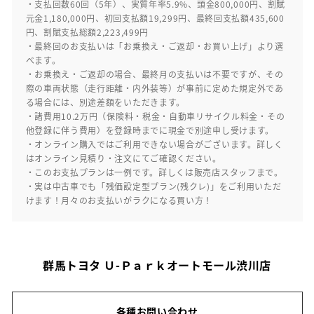
・支払回数60回（5年）、実質年率5.9%、頭金800,000円、割賦
元金1,180,000円、初回支払額19,299円、最終回支払額435,600
円、割賦支払総額2,223,499円
・最終回のお支払いは「お乗換え・ご返却・お買い上げ」より選
べます。
・お乗換え・ご返却の場合、最終月の支払いは不要ですが、その
際の車両状態（走行距離・内外装等）が事前に定めた規定外であ
る場合には、別途差額をいただきます。
・諸費用10.2万円（保険料・税金・自動車リサイクル料金・その
他登録に伴う費用）を登録時までに現金で別途申し受けます。
・オンライン購入ではご利用できない場合がございます。詳しく
はオンライン見積り・注文にてご確認ください。
・このお支払プランは一例です。詳しくは販売店スタッフまで。
・実は中古車でも「残価設定型プラン(残クレ)」をご利用いただ
けます！月々のお支払いがラクになる買い方！
群馬トヨタ Ｕ-Ｐａｒｋオートモール渋川店
各種お問い合わせ