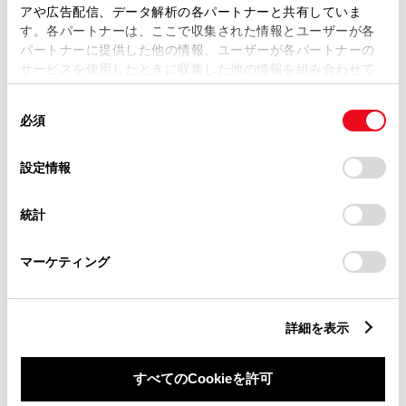
サポカーS
アや広告配信、データ解析の各パートナーと共有していま
す。各パートナーは、ここで収集された情報とユーザーが各
パートナーに提供した他の情報、ユーザーが各パートナーの
衝突被害軽減ブレーキ
サービスを使用したときに収集した他の情報を組み合わせて
使用することがあります。当ウェブサイトの使用を続行する
Toyota Safety Sense・Lexus Safety Systemのﾌﾟﾘｸﾗｯｼｭｾｰﾌﾃｨ
同
（対車両・歩行者）
とCookie(クッキー)に同意したこととなります。
必須
意
の
「すべてのCookieを許可」をクリックすることで、お客様の
選
デバイスにすべてのCookie(クッキー)が保存されることに同
車線逸脱警報
設定情報
択
意したことになります。Cookie(クッキー)のオプトアウト、
設定の変更、同意を撤回したりするにあたっては、当社の
統計
「
Cookie（クッキー）情報の取り扱いについて
」をご覧くだ
クルーズコントロール
さい。
マーケティング
先進ライト
詳細を表示
ブラインドスポットモニター（後側方検知）
すべてのCookieを許可