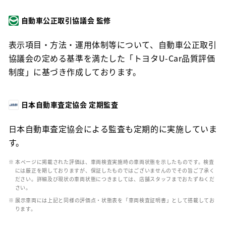
自動車公正取引協議会 監修
表示項目・方法・運用体制等について、自動車公正取引
協議会の定める基準を満たした「トヨタU-Car品質評価
制度」に基づき作成しております。
日本自動車査定協会 定期監査
日本自動車査定協会による監査も定期的に実施していま
す。
※ 本ページに掲載された評価は、車両検査実施時の車両状態を示したものです。検査
には厳正を期しておりますが、保証したものではございませんのでその旨ご了承く
ださい。詳細及び現状の車両状態につきましては、店舗スタッフまでおたずねくだ
さい。
※ 展示車両には上記と同様の評価点・状態表を「車両検査証明書」として搭載してお
ります。