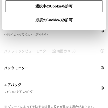
ドライブレコーダー
選択中のCookieを許可
※ 記録媒体(SDカード等)は別途ご購入いただく場合がございます
必須のCookieのみ許可
ペダル踏み間違い急発進抑制装置
ｲﾝﾃﾘｼﾞｪﾝﾄｸﾘｱﾗﾝｽｿﾅｰ・ｽﾏｰﾄｱｼｽﾄ
パノラミックビューモニター（全周囲カメラ）
バックモニター
エアバッグ
：ﾃﾞｭｱﾙ+ｻｲﾄﾞｴｱﾊﾞｯｸﾞ
※ グレードによって予防安全装置の設定が異なる場合があります。