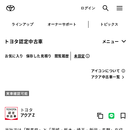
TOYOTA
検索
メニュ
ログイン
ラインアップ
オーナーサポート
トピックス
トヨタ認定中古車
メニュー
未設定
お気に入り
保存した見積り
閲覧履歴
アイコンについて
アクア中古車一覧
トヨタ
アクア Z
当社では「群馬県」と「茨城・栃木・埼玉・新潟・長野」在住