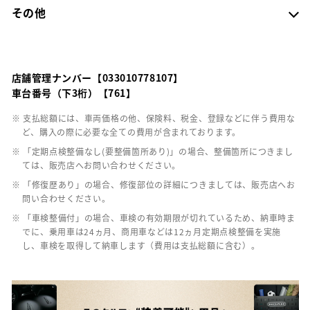
その他
店舗管理ナンバー【033010778107】
車台番号（下3桁）【761】
※ 支払総額には、車両価格の他、保険料、税金、登録などに伴う費用な
ど、購入の際に必要な全ての費用が含まれております。
※ 「定期点検整備なし(要整備箇所あり)」の場合、整備箇所につきまし
ては、販売店へお問い合わせください。
※ 「修復歴あり」の場合、修復部位の詳細につきましては、販売店へお
問い合わせください。
※ 「車検整備付」の場合、車検の有効期限が切れているため、納車時ま
でに、乗用車は24ヵ月、商用車などは12ヵ月定期点検整備を実施
し、車検を取得して納車します（費用は支払総額に含む）。