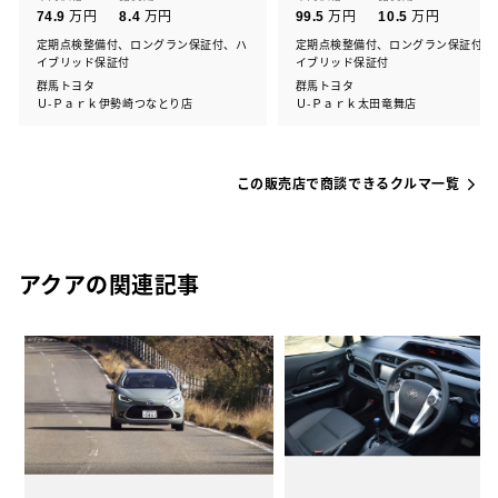
万円
万円
万円
万円
74.9
8.4
99.5
10.5
定期点検整備付、ロングラン保証付、ハ
定期点検整備付、ロングラン保証付、
イブリッド保証付
イブリッド保証付
群馬トヨタ
群馬トヨタ
Ｕ-Ｐａｒｋ伊勢崎つなとり店
Ｕ-Ｐａｒｋ太田竜舞店
この販売店で商談できるクルマ一覧
アクアの関連記事
重
、