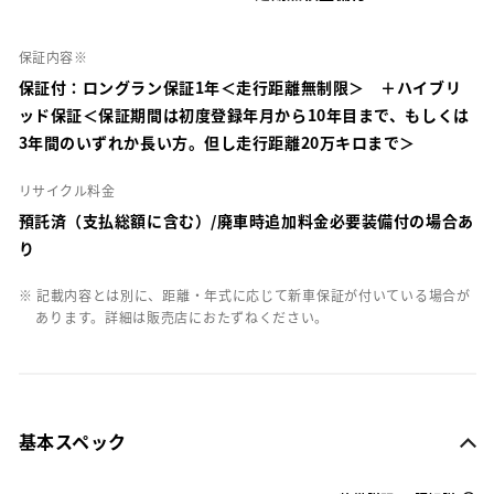
保証内容※
保証付：ロングラン保証1年＜走行距離無制限＞ ＋ハイブリ
ッド保証＜保証期間は初度登録年月から10年目まで、もしくは
3年間のいずれか長い方。但し走行距離20万キロまで＞
リサイクル料金
預託済（支払総額に含む）/廃車時追加料金必要装備付の場合あ
り
※ 記載内容とは別に、距離・年式に応じて新車保証が付いている場合が
あります。詳細は販売店におたずねください。
基本スペック