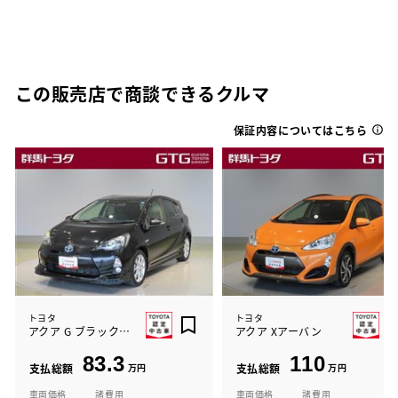
この販売店で商談できるクルマ
保証内容についてはこちら
トヨタ
トヨタ
アクア G ブラックソフトレザー
アクア Xアーバン
83.3
110
支払総額
万円
支払総額
万円
車両価格
諸費用
車両価格
諸費用