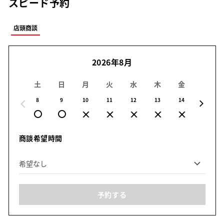
スピード予約
店頭商談
2026年8月
土
日
月
火
水
木
金
土
8
9
10
11
12
13
14
15
商談希望時間
予約する