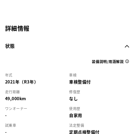
詳細情報
状態
装備説明/用語解説
年式
車検
2021年（R3年）
車検整備付
走行距離
修復歴
49,000km
なし
ワンオーナー
使用歴
-
自家用
試乗車
法定整備
-
定期点検整備付