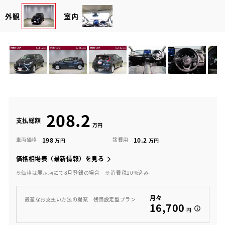
外観
室内
208.2
支払総額
198
10.2
車両価格
諸費用
価格相場表（最新情報）を見る
※価格は展示店にて8月登録の場合
※消費税10%込み
月々
最適なお支払い方法の提案 残価設定型プラン
16,700
円