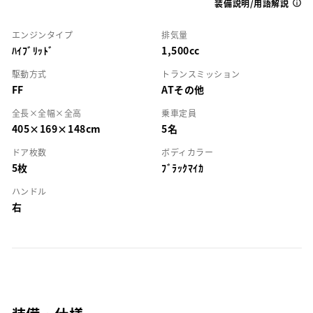
装備説明/用語解説
エンジンタイプ
排気量
ﾊｲﾌﾞﾘｯﾄﾞ
1,500cc
駆動方式
トランスミッション
FF
ATその他
全長×全幅×全高
乗車定員
405×169×148cm
5名
ドア枚数
ボディカラー
5枚
ﾌﾞﾗｯｸﾏｲｶ
ハンドル
右