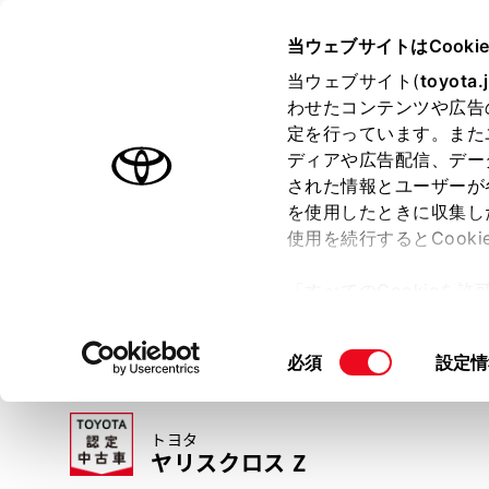
TOYOTA
当ウェブサイトはCooki
当ウェブサイト(
toyota.
わせたコンテンツや広告
ラインアップ
オーナーサポート
トピックス
定を行っています。また
ディアや広告配信、デー
トヨタ認定中古車
された情報とユーザーが
を使用したときに収集し
中古車を探す
トヨタ認定中古車の魅力
3つの買い方
使用を続行するとCook
「すべてのCookieを
ー)が保存されることに同
更、同意を撤回したりす
同
必須
設定情
て
」をご覧ください。
意
の
トヨタ
選
ヤリスクロス Z
択