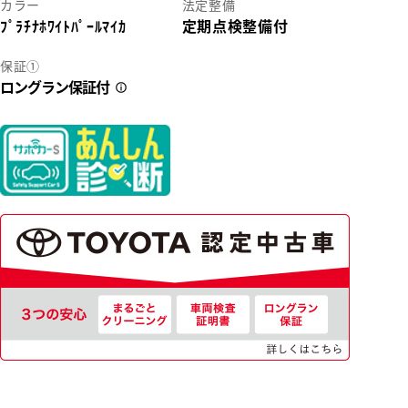
カラー
法定整備
ﾌﾟﾗﾁﾅﾎﾜｲﾄﾊﾟｰﾙﾏｲｶ
定期点検整備付
2
保証①
ロングラン保証付
22