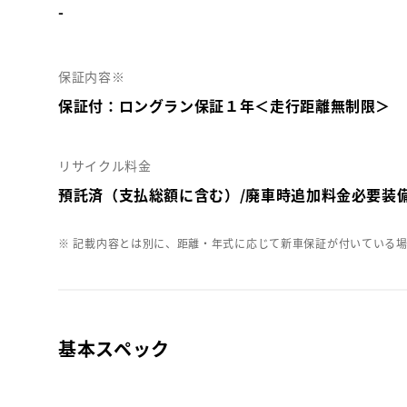
-
保証内容※
保証付：ロングラン保証１年＜走行距離無制限＞
リサイクル料金
預託済（支払総額に含む）/廃車時追加料金必要装
※ 記載内容とは別に、距離・年式に応じて新車保証が付いている
基本スペック