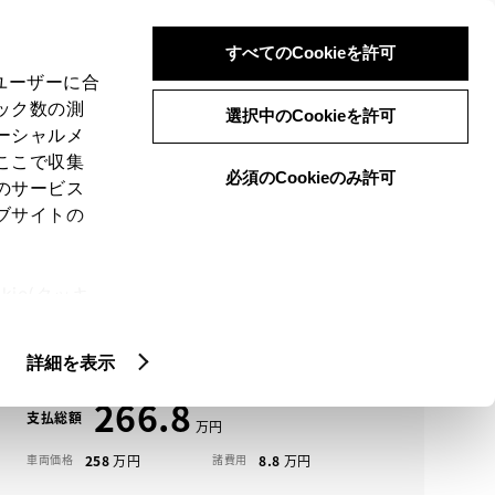
検索
メニュー
ログイン
すべてのCookieを許可
、ユーザーに合
ック数の測
選択中のCookieを許可
ーシャルメ
ここで収集
必須のCookieのみ許可
メニュー
のサービス
ブサイトの
域
未設定
ie(クッキ
アイコンについて
、設定の変
ヤリスクロス中古車一覧
扱いについ
詳細を表示
266.8
支払総額
258
8.8
車両価格
諸費用