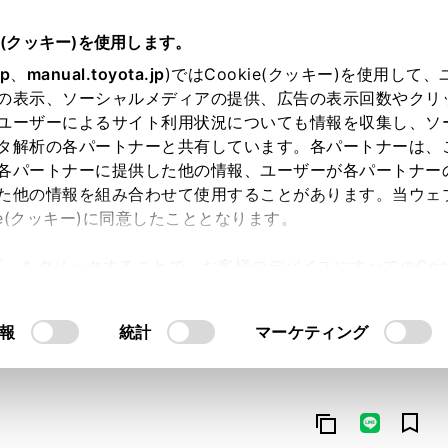
e(クッキー)を使用します。
jp
、
manual.toyota.jp
)ではCookie(クッキー)を使用して
の表示、ソーシャルメディアの提供、広告の表示回数やクリ
ユーザーによるサイト利用状況についても情報を収集し、ソ
タ解析の各パートナーと共有しています。各パートナーは、
各パートナーに提供した他の情報、ユーザーが各パートナー
た他の情報を組み合わせて使用することがあります。当ウェ
オンライン購入
お気に入り
保存した見積り
閲覧履歴
お住まいの地
ie(クッキー)に同意したこととなります。
許可」をクリックすることで、お客様のデバイスにすべてのCook
意したことになります。Cookie(クッキー)のオプトアウト
るにあたっては、当社の「
Cookie（クッキー）情報の取り
報
統計
マーケティング