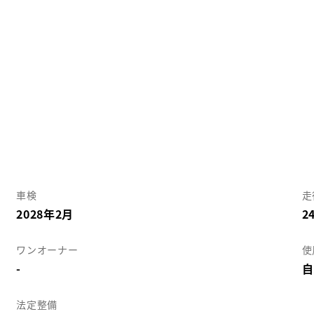
車検
走
2028年2月
2
ワンオーナー
使
-
自
法定整備